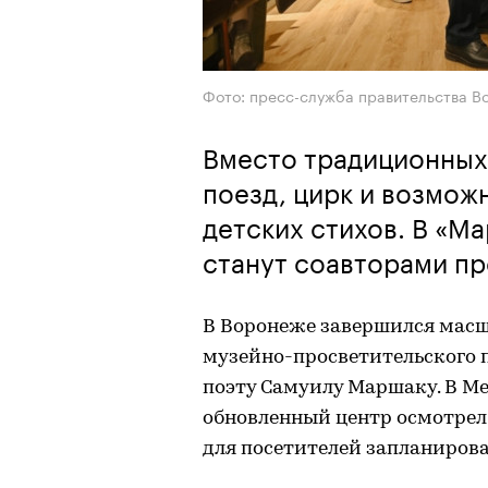
Фото: пресс-служба правительства В
Вместо традиционных
поезд, цирк и возмож
детских стихов. В «М
станут соавторами пр
В Воронеже завершился мас
музейно-просветительского 
поэту Самуилу Маршаку. В М
обновленный центр осмотрел 
для посетителей запланирова