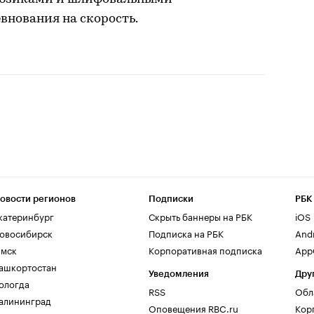
внования на скорость.
овости регионов
Подписки
РБК
катеринбург
Скрыть баннеры на РБК
iOS
овосибирск
Подписка на РБК
And
мск
Корпоративная подписка
AppG
ашкортостан
Уведомления
Дру
ологда
RSS
Обл
алининград
Оповещения RBC.ru
Кор