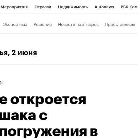
Мероприятия
Отрасли
Недвижимость
Autonews
РБК Ком
 РБК
РБК Образование
РБК Курсы
РБК Life
Тренды
Виз
Экспертиза
Решение
Новости партнеров
Пресс-релизы
ь
Крипто
РБК Бизнес-среда
Дискуссионный клуб
Исследо
зета
Спецпроекты СПб
Конференции СПб
Спецпроекты
ья
, 2 июня
кономика
Бизнес
Технологии и медиа
Финансы
Рынок на
00
е откроется
шака с
погружения в