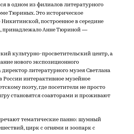
я в одном из филиалов литературного
оме Тюриных. Это историческое
 Никитинской, построенное в середине
ма, принадлежало Анне Тюриной —
тский культурно-просветительский центр, а
дание нового экспозиционного
а директор литературного музея Светлана
 в России интерактивное музейное
тскому поэту, где посетители не просто
 игру становятся соавторами и проживают
стречают тематические панно: шумный
шествий, цирк с огнями и зоопарк с