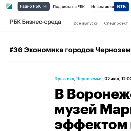
Подписка на РБК
Инвестиции
РБК Вино
Спорт
Школа управления
Все выпуски
Спецпроект
Национальные проекты
Город
Стил
Кредитные рейтинги
Франшизы
Га
#36 Экономика городов Чернозем
Проверка контрагентов
Политика
Э
Практика
⁠,
Черноземье
,
02 июн, 12:
В Воронеж
музей Мар
эффектом 