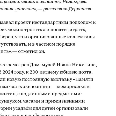
 и разглядывать экспонаты. Наш музей
тивное участие», — рассказала Деркачева.
 назвал проект нестандартным подходом к
есь можно трогать экспонаты, играть,
 Уверен, что и организованные коллективы
сутствовать, и в частном порядке
ить», — отметил он.
акже осмотрел Дом-музей Ивана Никитина,
 2024 году, к 200-летнему юбилею поэта,
дали новую постоянную выставку «Памяти
льная часть экспозиции — мемориальная
Никитин, с подлинными предметами:
 сундуком, часами и прижизненными
тории усадьбы для детей организовали
лобзиками и шлифовальными