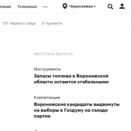
...
Черноземье
пании
Телеканал
ионеры
От первого лица
О проекте
вания
МАТЕРИАЛЫ ВЫПУСКА
личной валюты
Инструменты
Запасы топлива в Воронежской
области остаются стабильными
Компетенция
Воронежские кандидаты выдвинуты
на выборы в Госдуму на съезде
партии