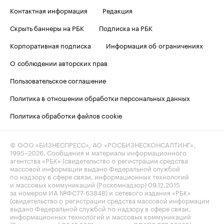
Контактная информация
Редакция
Скрыть баннеры на РБК
Подписка на РБК
Корпоративная подписка
Информация об ограничениях
О соблюдении авторских прав
Пользовательское соглашение
Политика в отношении обработки персональных данных
Политика обработки файлов cookie
© ООО «БИЗНЕСПРЕСС», АО «РОСБИЗНЕСКОНСАЛТИНГ»,
1995–2026
. Сообщения и материалы информационного
агентства «РБК» (свидетельство о регистрации средства
массовой информации выдано Федеральной службой
по надзору в сфере связи, информационных технологий
и массовых коммуникаций (Роскомнадзор) 09.12.2015
за номером ИА №ФС77-63848) и сетевого издания «РБК»
(свидетельство о регистрации средства массовой информации
выдано Федеральной службой по надзору в сфере связи,
информационных технологий и массовых коммуникаций