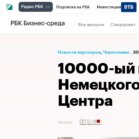
Подписка на РБК
Инвестиции
РБК Вино
Спорт
Школа управления
Все выпуски
Спецпроект
Национальные проекты
Город
Стил
Кредитные рейтинги
Франшизы
Га
Новости партнеров
⁠,
Черноземье
,
30
Проверка контрагентов
Политика
Э
10000-ый 
Немецкого
Центра
Реклама: