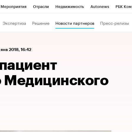
Мероприятия
Отрасли
Недвижимость
Autonews
РБК Ком
 РБК
РБК Образование
РБК Курсы
РБК Life
Тренды
Виз
Экспертиза
Решение
Новости партнеров
Пресс-релизы
ь
Крипто
РБК Бизнес-среда
Дискуссионный клуб
Исследо
зета
Спецпроекты СПб
Конференции СПб
Спецпроекты
 янв 2018, 16:42
кономика
Бизнес
Технологии и медиа
Финансы
Рынок на
пациент
 Медицинского