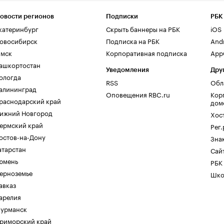
овости регионов
Подписки
РБК
катеринбург
Скрыть баннеры на РБК
iOS
овосибирск
Подписка на РБК
And
мск
Корпоративная подписка
AppG
ашкортостан
Уведомления
Дру
ологда
RSS
Обл
алининград
Оповещения RBC.ru
Кор
раснодарский край
дом
ижний Новгород
Хос
ермский край
Рег
остов-на-Дону
Зна
атарстан
Сайт
юмень
РБК
ерноземье
Шко
авказ
арелия
урманск
риморский край