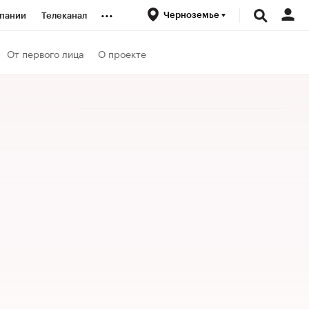
...
Черноземье
пании
Телеканал
ионеры
От первого лица
О проекте
вания
личной валюты