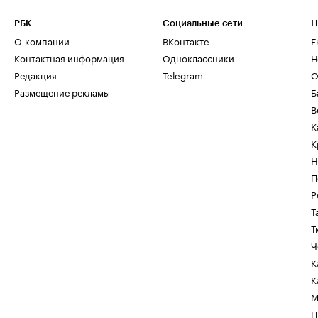
РБК
Социальные сети
Н
О компании
ВКонтакте
Е
Контактная информация
Одноклассники
Н
Редакция
Telegram
О
Размещение рекламы
Б
В
К
К
Н
П
Р
Т
Т
Ч
К
К
М
П