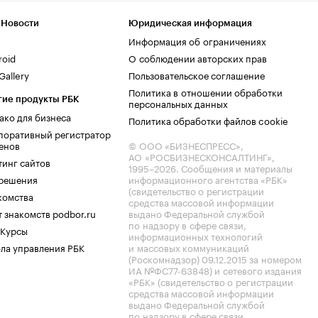
 Новости
Юридическая информация
Информация об ограничениях
roid
О соблюдении авторских прав
allery
Пользовательское соглашение
Политика в отношении обработки
гие продукты РБК
персональных данных
ако для бизнеса
Политика обработки файлов cookie
поративный регистратор
енов
© ООО «БИЗНЕСПРЕСС»,
АО «РОСБИЗНЕСКОНСАЛТИНГ»,
тинг сайтов
1995–2026
. Сообщения и материалы
.решения
информационного агентства «РБК»
(свидетельство о регистрации
комства
средства массовой информации
 знакомств podbor.ru
выдано Федеральной службой
по надзору в сфере связи,
 Курсы
информационных технологий
ла управления РБК
и массовых коммуникаций
(Роскомнадзор) 09.12.2015 за номером
ИА №ФС77-63848) и сетевого издания
«РБК» (свидетельство о регистрации
средства массовой информации
выдано Федеральной службой
по надзору в сфере связи,