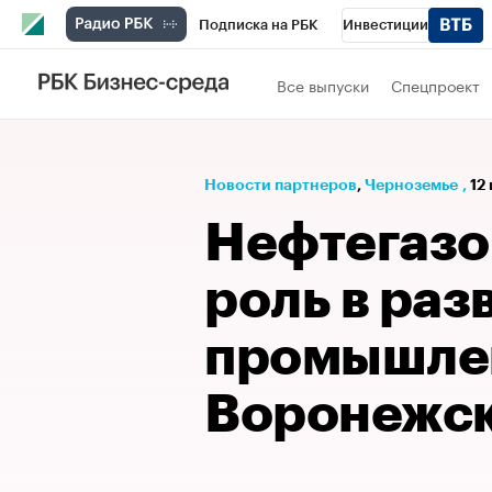
Подписка на РБК
Инвестиции
РБК Вино
Спорт
Школа управления
Все выпуски
Спецпроект
Национальные проекты
Город
Стил
Кредитные рейтинги
Франшизы
Га
Новости партнеров
⁠,
Черноземье
,
12
Проверка контрагентов
Политика
Э
Нефтегазо
роль в раз
промышле
Воронежск