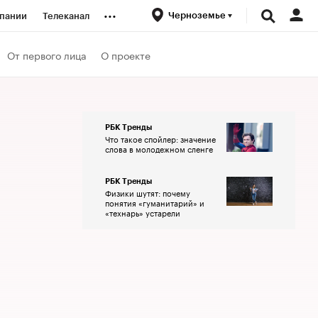
...
Черноземье
пании
Телеканал
ионеры
От первого лица
О проекте
вания
РБК Тренды
Что такое спойлер: значение
личной валюты
слова в молодежном сленге
РБК Тренды
Физики шутят: почему
понятия «гуманитарий» и
«технарь» устарели