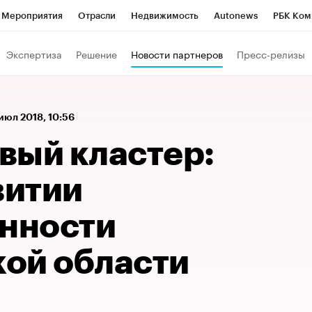
Мероприятия
Отрасли
Недвижимость
Autonews
РБК Ком
 РБК
РБК Образование
РБК Курсы
РБК Life
Тренды
Виз
Экспертиза
Решение
Новости партнеров
Пресс-релизы
ь
Крипто
РБК Бизнес-среда
Дискуссионный клуб
Исследо
зета
Спецпроекты СПб
Конференции СПб
Спецпроекты
 июл 2018, 10:56
кономика
Бизнес
Технологии и медиа
Финансы
Рынок на
вый кластер:
витии
нности
ой области