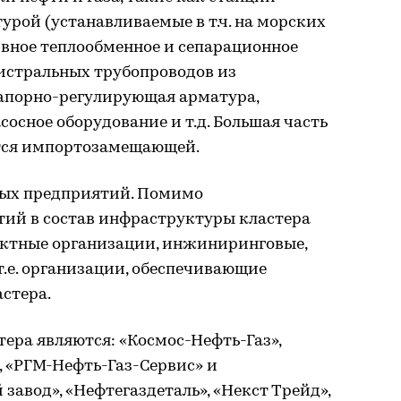
рой (устанавливаемые в т.ч. на морских
вное теплообменное и сепарационное
гистральных трубопроводов из
запорно-регулирующая арматура,
сосное оборудование и т.д. Большая часть
ется импортозамещающей.
евых предприятий. Помимо
ий в состав инфраструктуры кластера
оектные организации, инжиниринговые,
т.е. организации, обеспечивающие
стера.
ра являются: «Космос-Нефть-Газ»,
 «РГМ-Нефть-Газ-Сервис» и
авод», «Нефтегаздеталь», «Некст Трейд»,