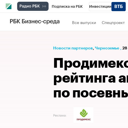
Подписка на РБК
Инвестиции
РБК Вино
Спорт
Школа управления
Все выпуски
Спецпроект
Национальные проекты
Город
Стил
Кредитные рейтинги
Франшизы
Га
Новости партнеров
⁠,
Черноземье
,
28
Проверка контрагентов
Политика
Э
Продимекс
рейтинга 
по посевн
Реклама: