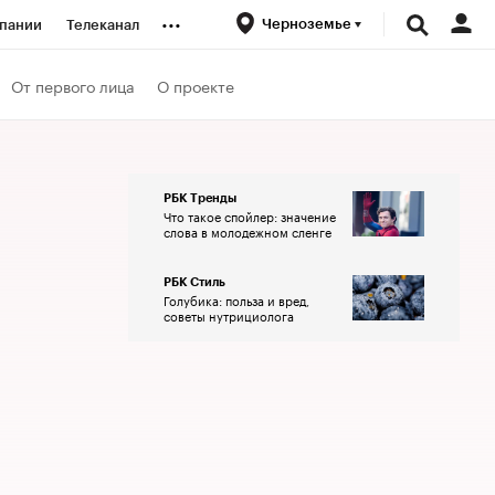
...
Черноземье
пании
Телеканал
ионеры
От первого лица
О проекте
вания
РБК Тренды
Что такое спойлер: значение
личной валюты
слова в молодежном сленге
РБК Стиль
Голубика: польза и вред,
советы нутрициолога