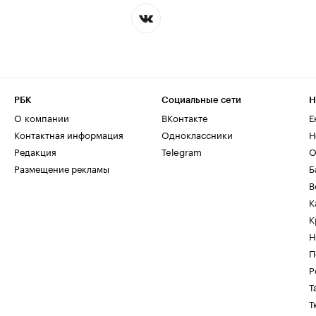
РБК
Социальные сети
Н
О компании
ВКонтакте
Е
Контактная информация
Одноклассники
Н
Редакция
Telegram
О
Размещение рекламы
Б
В
К
К
Н
П
Р
Т
Т