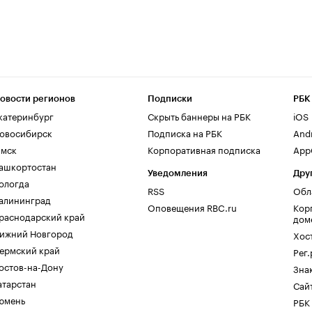
овости регионов
Подписки
РБК
катеринбург
Скрыть баннеры на РБК
iOS
овосибирск
Подписка на РБК
And
мск
Корпоративная подписка
AppG
ашкортостан
Уведомления
Дру
ологда
RSS
Обл
алининград
Оповещения RBC.ru
Кор
раснодарский край
дом
ижний Новгород
Хос
ермский край
Рег
остов-на-Дону
Зна
атарстан
Сайт
юмень
РБК