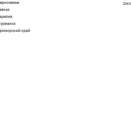
ерноземье
Шко
авказ
арелия
урманск
риморский край