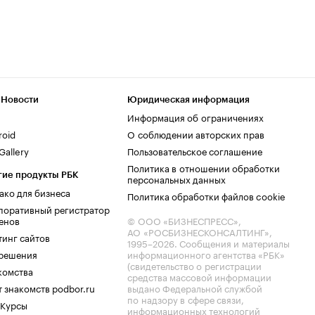
 Новости
Юридическая информация
Информация об ограничениях
roid
О соблюдении авторских прав
allery
Пользовательское соглашение
Политика в отношении обработки
гие продукты РБК
персональных данных
ако для бизнеса
Политика обработки файлов cookie
поративный регистратор
енов
© ООО «БИЗНЕСПРЕСС»,
АО «РОСБИЗНЕСКОНСАЛТИНГ»,
тинг сайтов
1995–2026
. Сообщения и материалы
.решения
информационного агентства «РБК»
(свидетельство о регистрации
комства
средства массовой информации
 знакомств podbor.ru
выдано Федеральной службой
по надзору в сфере связи,
 Курсы
информационных технологий