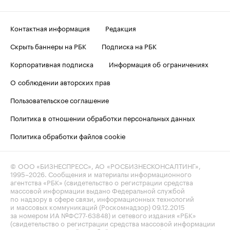
Контактная информация
Редакция
Скрыть баннеры на РБК
Подписка на РБК
Корпоративная подписка
Информация об ограничениях
О соблюдении авторских прав
Пользовательское соглашение
Политика в отношении обработки персональных данных
Политика обработки файлов cookie
© ООО «БИЗНЕСПРЕСС», АО «РОСБИЗНЕСКОНСАЛТИНГ»,
1995–2026
. Сообщения и материалы информационного
агентства «РБК» (свидетельство о регистрации средства
массовой информации выдано Федеральной службой
по надзору в сфере связи, информационных технологий
и массовых коммуникаций (Роскомнадзор) 09.12.2015
за номером ИА №ФС77-63848) и сетевого издания «РБК»
(свидетельство о регистрации средства массовой информации