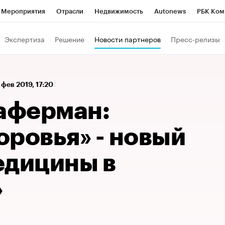
Мероприятия
Отрасли
Недвижимость
Autonews
РБК Ком
 РБК
РБК Образование
РБК Курсы
РБК Life
Тренды
Виз
Экспертиза
Решение
Новости партнеров
Пресс-релизы
ь
Крипто
РБК Бизнес-среда
Дискуссионный клуб
Исследо
зета
Спецпроекты СПб
Конференции СПб
Спецпроекты
 фев 2019, 17:20
хнологии и медиа
Финансы
Рынок наличной валюты
аферман:
оровья» - новый
едицины в
»