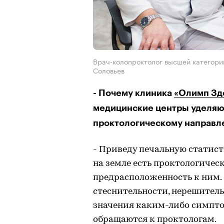
Врач-колопроктолог высшей категори
Соловьев
- Почему клиника
«Олимп Зд
медицинские центры уделяю
проктологическому направл
- Приведу печальную статист
на земле есть проктологичес
предрасположенность к ним. 
стеснительности, нерешител
значения каким-либо симпто
обращаются к проктологам.