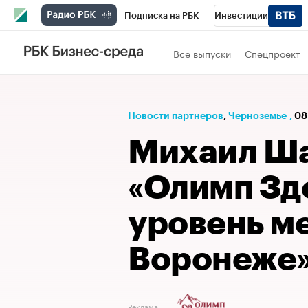
Подписка на РБК
Инвестиции
РБК Вино
Спорт
Школа управления
Все выпуски
Спецпроект
Национальные проекты
Город
Стил
Кредитные рейтинги
Франшизы
Га
Новости партнеров
⁠,
Черноземье
,
08
Политика
Экономика
Бизнес
Те
Михаил Ш
«Олимп Зд
уровень м
Воронеже
Реклама: