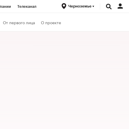
Черноземье
пании
Телеканал
ионеры
От первого лица
О проекте
вания
Проверка контрагентов