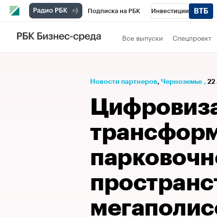
Подписка на РБК
Инвестиции
РБК Вино
Спорт
Школа управления
Все выпуски
Спецпроект
Национальные проекты
Город
Стил
Кредитные рейтинги
Франшизы
Га
Новости партнеров
⁠,
Черноземье
,
22
Проверка контрагентов
Политика
Э
Цифровиз
трансфор
парковочн
пространс
мегаполис