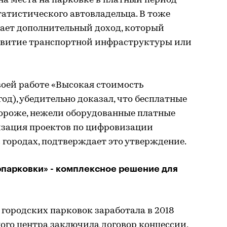
на места на парковке в платный период
татистического автовладельца. В тоже
чает дополнительный доход, который
звитие транспортной инфраструктуры или
воей работе «Высокая стоимость
од), убедительно доказал, что бесплатные
дороже, нежели оборудованные платные
изация проектов по цифровизации
 городах, подтверждает это утверждение.
парковки» - комплексное решение для
городских парковок заработала в 2018
ого центра заключила договор концессии,