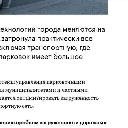
технологий города меняются на
 затронула практически все
включая транспортную, где
 парковок имеет большое
стемы управления парковочными
ны муниципалитетами и частными
дается оптимизировать загруженность
портную сеть.
ешению проблем загруженности дорожных