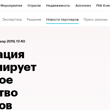
Мероприятия
Отрасли
Недвижимость
Autonews
РБК Ком
 РБК
РБК Образование
РБК Курсы
РБК Life
Тренды
Виз
Экспертиза
Решение
Новости партнеров
Пресс-релизы
ь
Крипто
РБК Бизнес-среда
Дискуссионный клуб
Исследо
зета
Спецпроекты СПб
Конференции СПб
Спецпроекты
 апр 2019, 17:40
кономика
Бизнес
Технологии и медиа
Финансы
Рынок на
ация
мирует
ое
тво
ов