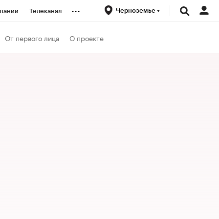
...
Черноземье
пании
Телеканал
ионеры
От первого лица
О проекте
вания
личной валюты