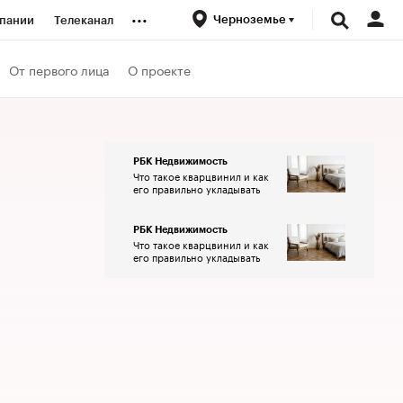
...
Черноземье
пании
Телеканал
ионеры
От первого лица
О проекте
вания
РБК Недвижимость
Что такое кварцвинил и как
личной валюты
его правильно укладывать
РБК Недвижимость
Что такое кварцвинил и как
его правильно укладывать