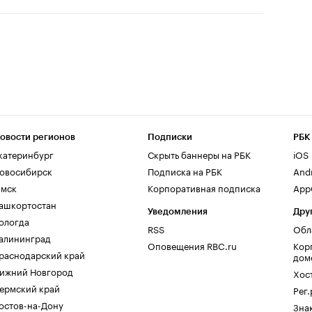
овости регионов
Подписки
РБК
катеринбург
Скрыть баннеры на РБК
iOS
овосибирск
Подписка на РБК
And
мск
Корпоративная подписка
AppG
ашкортостан
Уведомления
Дру
ологда
RSS
Обл
алининград
Оповещения RBC.ru
Кор
раснодарский край
дом
ижний Новгород
Хос
ермский край
Рег
остов-на-Дону
Зна