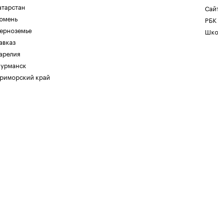
атарстан
Сайт
юмень
РБК
ерноземье
Шко
авказ
арелия
урманск
риморский край