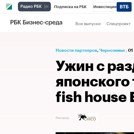
Подписка на РБК
Инвестиции
РБК Вино
Спорт
Школа управления
Все выпуски
Спецпроект
Национальные проекты
Город
Стил
Кредитные рейтинги
Франшизы
Га
Новости партнеров
⁠,
Черноземье
,
01
Проверка контрагентов
Политика
Э
Ужин с ра
японского 
fish house 
Реклама: