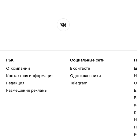
РБК
Социальные сети
Н
О компании
ВКонтакте
Е
Контактная информация
Одноклассники
Н
Редакция
Telegram
О
Размещение рекламы
Б
В
К
К
Н
П
Р