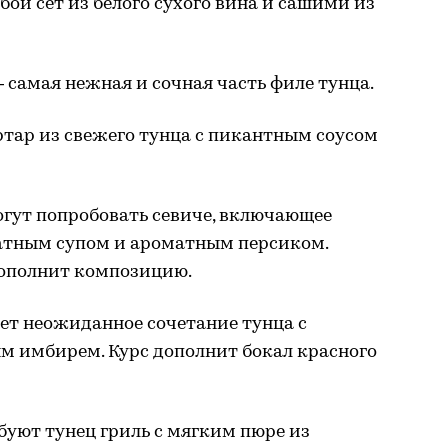
бой сет из белого сухого вина и сашими из
 самая нежная и сочная часть филе тунца.
ртар из свежего тунца с пикантным соусом
огут попробовать севиче, включающее
атным супом и ароматным персиком.
дополнит композицию.
ет неожиданное сочетание тунца с
м имбирем. Курс дополнит бокал красного
буют тунец гриль с мягким пюре из