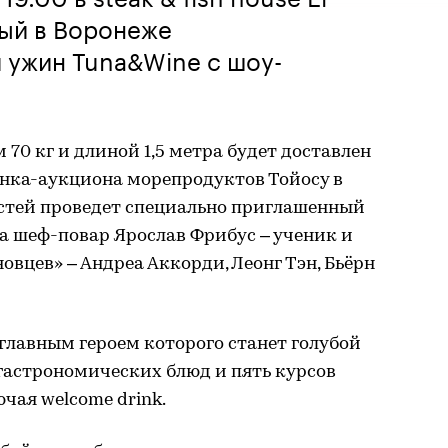
вый в Воронеже
 ужин Tuna&Wine с шоу-
м 70 кг и длиной 1,5 метра будет доставлен
нка-аукциона морепродуктов Тойосу в
остей проведет специально приглашенный
а шеф-повар Ярослав Фрибус – ученик и
вцев» – Андреа Аккорди, Леонг Тэн, Бьёрн
главным героем которого станет голубой
 гастрономических блюд и пять курсов
чая welcome drink.