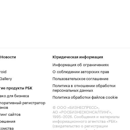
 Новости
Юридическая информация
Информация об ограничениях
roid
О соблюдении авторских прав
allery
Пользовательское соглашение
Политика в отношении обработки
гие продукты РБК
персональных данных
ако для бизнеса
Политика обработки файлов cookie
поративный регистратор
енов
© ООО «БИЗНЕСПРЕСС»,
АО «РОСБИЗНЕСКОНСАЛТИНГ»,
тинг сайтов
1995–2026
. Сообщения и материалы
.решения
информационного агентства «РБК»
(свидетельство о регистрации
комства