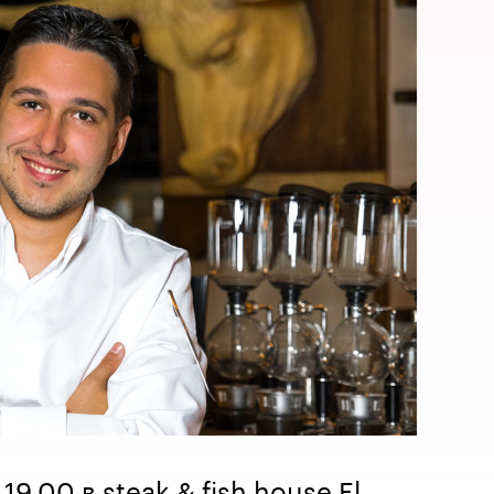
 19.00 в steak & fish house El