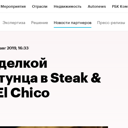
Мероприятия
Отрасли
Недвижимость
Autonews
РБК Ком
 РБК
РБК Образование
РБК Курсы
РБК Life
Тренды
Виз
Экспертиза
Решение
Новости партнеров
Пресс-релизы
ь
Крипто
РБК Бизнес-среда
Дискуссионный клуб
Исследо
зета
Спецпроекты СПб
Конференции СПб
Спецпроекты
 авг 2019, 16:33
кономика
Бизнес
Технологии и медиа
Финансы
Рынок на
зделкой
тунца в Steak &
El Chico