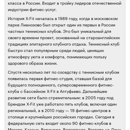
класса в России. Входит в тройку лидеров отечественной
индустрии фитнес-услуг.
История X-Fit началась в 1989 году, когда в московском
парке Лианозово был открыт один из первых в России
частных теннисных клубов. Это был уникальный для
своего времени проект, основанный на староанглийских
традициях элитарного клубного отдыха. Теннисный клуб
быстро стал популярным среди людей, ценящих
атмосферу уюта и комфорта, понимающих пользу
здорового образа жизни.
Спустя несколько лет по соседству с теннисным клубом
появилась первая фитнес-студия, ставшая базой для
будущего полноценного, суперсовременного фитнес-
клуба с бассейном X-Fit в Алтуфьево. Дальнейшее
развитие сети было стремительным: в 2005 году под
брендом X-Fit уже работало пять клубов, включая один
региональный, а в 2010 году — 19 фитнес-центров в
столице и крупнейших российских городах. Сегодня в
федеральную сеть входит около 90 фитнес-клубов в
Москве, Казани, Воронеже, Волгограде, Ростове-на-Дону,