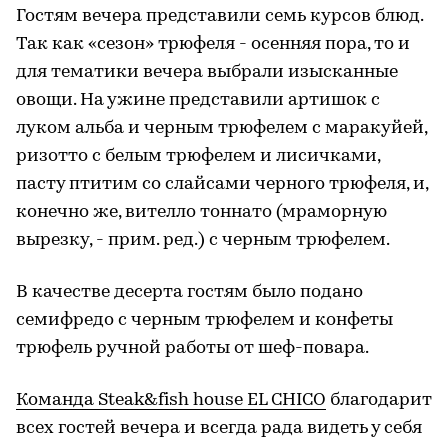
Гостям вечера представили семь курсов блюд.
Так как «сезон» трюфеля - осенняя пора, то и
для тематики вечера выбрали изысканные
овощи. На ужине представили артишок с
луком альба и черным трюфелем с маракуйей,
ризотто с белым трюфелем и лисичками,
пасту птитим со слайсами черного трюфеля, и,
конечно же, вителло тоннато (мраморную
вырезку, - прим. ред.) с черным трюфелем.
В качестве десерта гостям было подано
семифредо с черным трюфелем и конфеты
трюфель ручной работы от шеф-повара.
Команда Steak&fish house EL CHICO
благодарит
всех гостей вечера и всегда рада видеть у себя