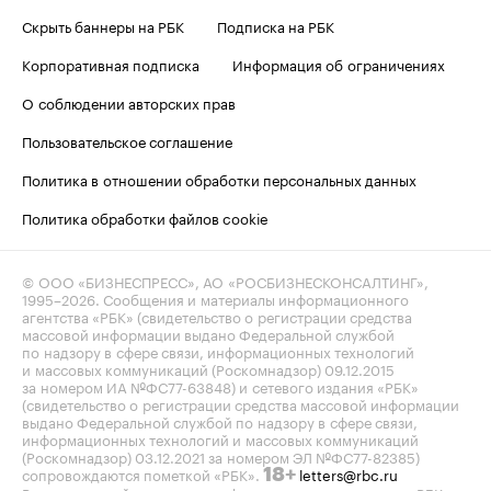
Скрыть баннеры на РБК
Подписка на РБК
Корпоративная подписка
Информация об ограничениях
О соблюдении авторских прав
Пользовательское соглашение
Политика в отношении обработки персональных данных
Политика обработки файлов cookie
© ООО «БИЗНЕСПРЕСС», АО «РОСБИЗНЕСКОНСАЛТИНГ»,
1995–2026
. Сообщения и материалы информационного
агентства «РБК» (свидетельство о регистрации средства
массовой информации выдано Федеральной службой
по надзору в сфере связи, информационных технологий
и массовых коммуникаций (Роскомнадзор) 09.12.2015
за номером ИА №ФС77-63848) и сетевого издания «РБК»
(свидетельство о регистрации средства массовой информации
выдано Федеральной службой по надзору в сфере связи,
информационных технологий и массовых коммуникаций
(Роскомнадзор) 03.12.2021 за номером ЭЛ №ФС77-82385)
сопровождаются пометкой «РБК».
letters@rbc.ru
18+