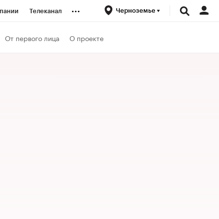
...
Черноземье
пании
Телеканал
ионеры
От первого лица
О проекте
вания
личной валюты