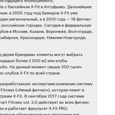
а с бассейном X-Fit в Алтуфьево. Дальнейшее
ым: в 2005 году под брендом X-Fit уже
один региональный, а в 2010 году — 19 фитнес-
х российских городах. Сегодня в федеральную
убов в Москве, Казани, Воронеже, Волгограде,
сибирске, Краснодаре, Нижнем Новгороде,
д двумя брендами: клиенты могут выбрать
ощадью более 2 500 м2 или клубы
udio. На данный момент свыше 350 тысяч
с-клубов X-Fit по всей стране.
а разработанную экспертами компании систему
itness («Умный фитнес»), которая лежит в
рамм X-Fit. В сентябре 2017 года система
t Fitness vol. 2.0 действует во всех фитнес-
н и работает факультет X-Fit PRO,
есятков образовательных программ для