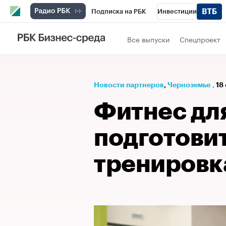
Подписка на РБК
Инвестиции
РБК Вино
Спорт
Школа управления
Все выпуски
Спецпроект
Национальные проекты
Город
Стил
Кредитные рейтинги
Франшизы
Га
Новости партнеров
⁠,
Черноземье
,
18
Проверка контрагентов
Политика
Э
Фитнес для
подготовит
тренировк