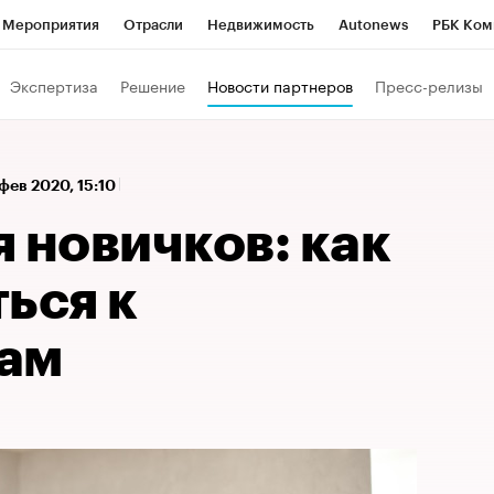
Мероприятия
Отрасли
Недвижимость
Autonews
РБК Ком
 РБК
РБК Образование
РБК Курсы
РБК Life
Тренды
Виз
Экспертиза
Решение
Новости партнеров
Пресс-релизы
ь
Крипто
РБК Бизнес-среда
Дискуссионный клуб
Исследо
зета
Спецпроекты СПб
Конференции СПб
Спецпроекты
 фев 2020, 15:10
кономика
Бизнес
Технологии и медиа
Финансы
Рынок на
 новичков: как
ься к
ам