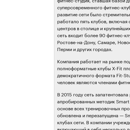
суперсовременного фитнес-клуб
развитие сети было стремительн
работало пять клубов, включая 
центров в столице и крупнейши
сеть входит более 90 фитнес-кл
Ростове-на-Дону, Самаре, Ново
Перми и других городах.
Компания работает на рынке по
полноформатные клубы X-Fit пл
демократичного формата Fit-St
человек являются членами фитне
В 2015 году сеть запатентовал
апробированных методик Smart F
основе всех тренировочных прог
обновлена и перезапущена — Smar
клубах сети. В компании учрежде
включающий в себя несколько д