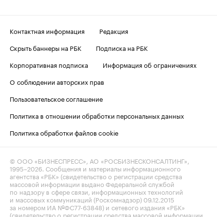
Контактная информация
Редакция
Скрыть баннеры на РБК
Подписка на РБК
Корпоративная подписка
Информация об ограничениях
О соблюдении авторских прав
Пользовательское соглашение
Политика в отношении обработки персональных данных
Политика обработки файлов cookie
© ООО «БИЗНЕСПРЕСС», АО «РОСБИЗНЕСКОНСАЛТИНГ»,
1995–2026
. Сообщения и материалы информационного
агентства «РБК» (свидетельство о регистрации средства
массовой информации выдано Федеральной службой
по надзору в сфере связи, информационных технологий
и массовых коммуникаций (Роскомнадзор) 09.12.2015
за номером ИА №ФС77-63848) и сетевого издания «РБК»
(свидетельство о регистрации средства массовой информации