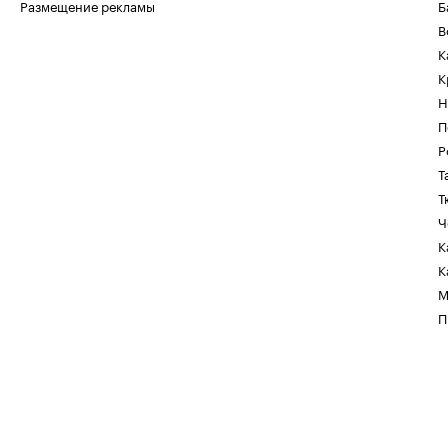
Размещение рекламы
Б
В
К
К
Н
П
Р
Т
Т
Ч
К
К
М
П