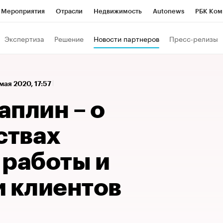
Мероприятия
Отрасли
Недвижимость
Autonews
РБК Ком
 РБК
РБК Образование
РБК Курсы
РБК Life
Тренды
Виз
Экспертиза
Решение
Новости партнеров
Пресс-релизы
ь
Крипто
РБК Бизнес-среда
Дискуссионный клуб
Исследо
зета
Спецпроекты СПб
Конференции СПб
Спецпроекты
 мая 2020, 17:57
кономика
Бизнес
Технологии и медиа
Финансы
Рынок на
аплин – о
ствах
 работы и
и клиентов