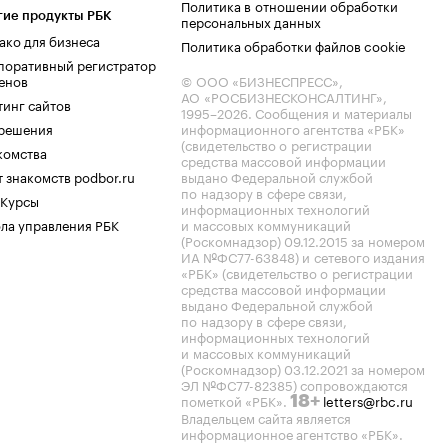
Политика в отношении обработки
гие продукты РБК
персональных данных
ако для бизнеса
Политика обработки файлов cookie
поративный регистратор
енов
© ООО «БИЗНЕСПРЕСС»,
АО «РОСБИЗНЕСКОНСАЛТИНГ»,
тинг сайтов
1995–2026
. Сообщения и материалы
.решения
информационного агентства «РБК»
(свидетельство о регистрации
комства
средства массовой информации
 знакомств podbor.ru
выдано Федеральной службой
по надзору в сфере связи,
 Курсы
информационных технологий
ла управления РБК
и массовых коммуникаций
(Роскомнадзор) 09.12.2015 за номером
ИА №ФС77-63848) и сетевого издания
«РБК» (свидетельство о регистрации
средства массовой информации
выдано Федеральной службой
по надзору в сфере связи,
информационных технологий
и массовых коммуникаций
(Роскомнадзор) 03.12.2021 за номером
ЭЛ №ФС77-82385) сопровождаются
пометкой «РБК».
letters@rbc.ru
18+
Владельцем сайта является
информационное агентство «РБК».