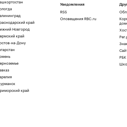
ашкортостан
Уведомления
Дру
ологда
RSS
Обл
алининград
Оповещения RBC.ru
Кор
раснодарский край
дом
ижний Новгород
Хос
ермский край
Рег
остов-на-Дону
Зна
атарстан
Сайт
юмень
РБК
ерноземье
Шко
авказ
арелия
урманск
риморский край