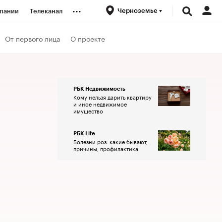
...
Черноземье
пании
Телеканал
ионеры
От первого лица
О проекте
вания
РБК Недвижимость
Кому нельзя дарить квартиру
личной валюты
и иное недвижимое
имущество
РБК Life
Болезни роз: какие бывают,
причины, профилактика