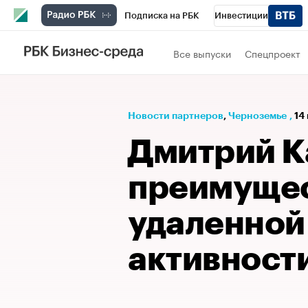
Подписка на РБК
Инвестиции
РБК Вино
Спорт
Школа управления
Все выпуски
Спецпроект
Национальные проекты
Город
Стил
Кредитные рейтинги
Франшизы
Га
Новости партнеров
⁠,
Черноземье
,
14
Проверка контрагентов
Политика
Э
Дмитрий К
преимуще
удаленной
активност