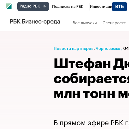
Подписка на РБК
Инвестиции
РБК Вино
Спорт
Школа управления
Все выпуски
Спецпроект
Национальные проекты
Город
Стил
Кредитные рейтинги
Франшизы
Га
Новости партнеров
⁠,
Черноземье
,
04
Проверка контрагентов
Политика
Э
Штефан Дю
собирается
млн тонн 
В прямом эфире РБК 