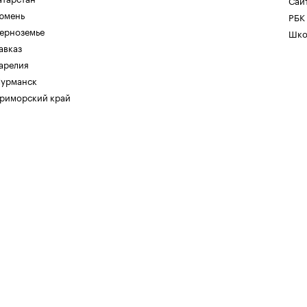
Сайт
юмень
РБК
ерноземье
Шко
авказ
арелия
урманск
риморский край