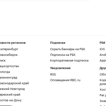
овости регионов
Подписки
РБК
катеринбург
Скрыть баннеры на РБК
iOS
овосибирск
Подписка на РБК
And
мск
Корпоративная подписка
AppG
ашкортостан
Уведомления
Дру
ологда
RSS
Обл
алининград
Оповещения RBC.ru
Кор
раснодарский край
дом
ижний Новгород
Хос
ермский край
Рег
остов-на-Дону
Зна
атарстан