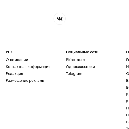
РБК
Социальные сети
Н
О компании
ВКонтакте
Е
Контактная информация
Одноклассники
Н
Редакция
Telegram
О
Размещение рекламы
Б
В
К
К
Н
П
Р
Т