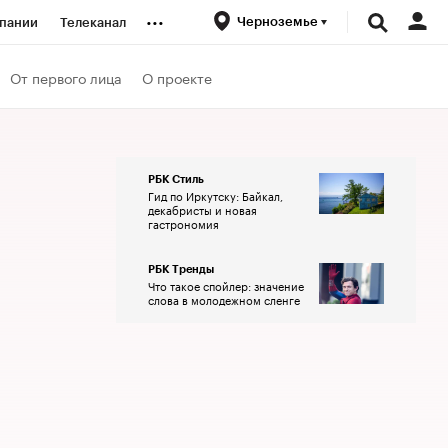
...
Черноземье
пании
Телеканал
ионеры
От первого лица
О проекте
вания
РБК Стиль
Гид по Иркутску: Байкал,
личной валюты
декабристы и новая
гастрономия
РБК Тренды
Что такое спойлер: значение
слова в молодежном сленге