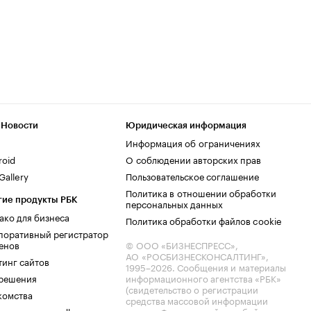
 Новости
Юридическая информация
Информация об ограничениях
roid
О соблюдении авторских прав
allery
Пользовательское соглашение
Политика в отношении обработки
гие продукты РБК
персональных данных
ако для бизнеса
Политика обработки файлов cookie
поративный регистратор
енов
© ООО «БИЗНЕСПРЕСС»,
АО «РОСБИЗНЕСКОНСАЛТИНГ»,
тинг сайтов
1995–2026
. Сообщения и материалы
.решения
информационного агентства «РБК»
(свидетельство о регистрации
комства
средства массовой информации