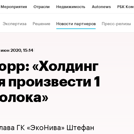
Мероприятия
Отрасли
Недвижимость
Autonews
РБК Ком
 РБК
РБК Образование
РБК Курсы
РБК Life
Тренды
Виз
Экспертиза
Решение
Новости партнеров
Пресс-релизы
ь
Крипто
РБК Бизнес-среда
Дискуссионный клуб
Исследо
зета
Спецпроекты СПб
Конференции СПб
Спецпроекты
 июн 2020, 15:14
кономика
Бизнес
Технологии и медиа
Финансы
Рынок на
рр: «Холдинг
 произвести 1
молока»
глава ГК «ЭкоНива» Штефан