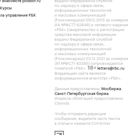
 знакомств podbor.ru
выдано Федеральной службой
по надзору в сфере связи,
 Курсы
информационных технологий
ла управления РБК
и массовых коммуникаций
(Роскомнадзор) 09.12.2015 за номером
ИА №ФС77-63848) и сетевого издания
«РБК» (свидетельство о регистрации
средства массовой информации
выдано Федеральной службой
по надзору в сфере связи,
информационных технологий
и массовых коммуникаций
(Роскомнадзор) 03.12.2021 за номером
ЭЛ №ФС77-82385) сопровождаются
пометкой «РБК».
letters@rbc.ru
18+
Владельцем сайта является
информационное агентство «РБК».
Данные предоставлены:
Мосбиржа
,
Санкт-Петербургская биржа
.
Индексы облигаций предоставлены
Cbonds.
Чтобы отправить редакции
сообщение, выделите часть текста
в статье и нажмите Ctrl+Enter