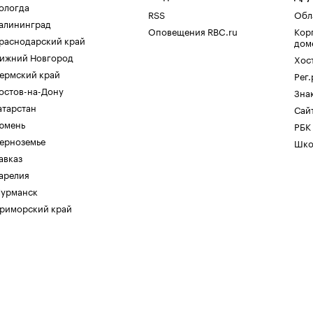
ологда
RSS
Обл
алининград
Оповещения RBC.ru
Кор
раснодарский край
дом
ижний Новгород
Хос
ермский край
Рег
остов-на-Дону
Зна
атарстан
Сайт
юмень
РБК
ерноземье
Шко
авказ
арелия
урманск
риморский край