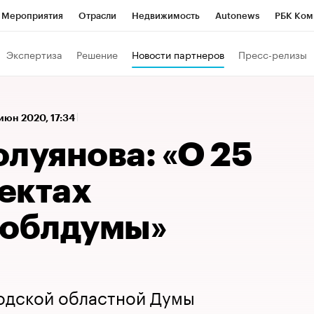
Мероприятия
Отрасли
Недвижимость
Autonews
РБК Ком
 РБК
РБК Образование
РБК Курсы
РБК Life
Тренды
Виз
Экспертиза
Решение
Новости партнеров
Пресс-релизы
ь
Крипто
РБК Бизнес-среда
Дискуссионный клуб
Исследо
зета
Спецпроекты СПб
Конференции СПб
Спецпроекты
 июн 2020, 17:34
кономика
Бизнес
Технологии и медиа
Финансы
Рынок на
луянова: «О 25
ектах
 облдумы»
одской областной Думы