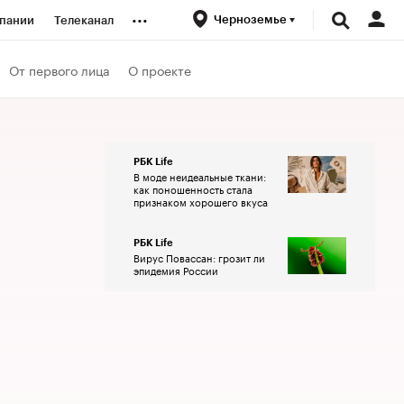
...
Черноземье
пании
Телеканал
ионеры
От первого лица
О проекте
вания
РБК Life
В моде неидеальные ткани:
личной валюты
как поношенность стала
признаком хорошего вкуса
РБК Life
Вирус Повассан: грозит ли
эпидемия России