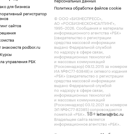
персональных данных
ако для бизнеса
Политика обработки файлов cookie
поративный регистратор
енов
© ООО «БИЗНЕСПРЕСС»,
АО «РОСБИЗНЕСКОНСАЛТИНГ»,
тинг сайтов
1995–2026
. Сообщения и материалы
.решения
информационного агентства «РБК»
(свидетельство о регистрации
комства
средства массовой информации
 знакомств podbor.ru
выдано Федеральной службой
по надзору в сфере связи,
 Курсы
информационных технологий
ла управления РБК
и массовых коммуникаций
(Роскомнадзор) 09.12.2015 за номером
ИА №ФС77-63848) и сетевого издания
«РБК» (свидетельство о регистрации
средства массовой информации
выдано Федеральной службой
по надзору в сфере связи,
информационных технологий
и массовых коммуникаций
(Роскомнадзор) 03.12.2021 за номером
ЭЛ №ФС77-82385) сопровождаются
пометкой «РБК».
letters@rbc.ru
18+
Владельцем сайта является
информационное агентство «РБК».