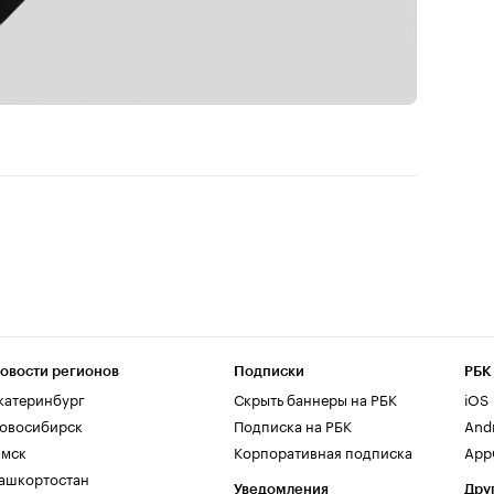
овости регионов
Подписки
РБК
катеринбург
Скрыть баннеры на РБК
iOS
овосибирск
Подписка на РБК
And
мск
Корпоративная подписка
AppG
ашкортостан
Уведомления
Дру