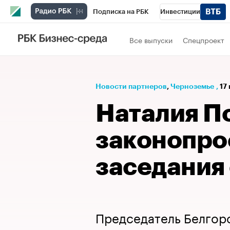
Подписка на РБК
Инвестиции
РБК Вино
Спорт
Школа управления
Все выпуски
Спецпроект
Национальные проекты
Город
Стил
Кредитные рейтинги
Франшизы
Га
Новости партнеров
⁠,
Черноземье
,
17
Проверка контрагентов
Политика
Э
Наталия По
законопро
заседания
Председатель Белгор