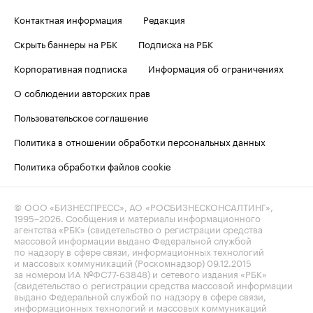
Контактная информация
Редакция
Скрыть баннеры на РБК
Подписка на РБК
Корпоративная подписка
Информация об ограничениях
О соблюдении авторских прав
Пользовательское соглашение
Политика в отношении обработки персональных данных
Политика обработки файлов cookie
© ООО «БИЗНЕСПРЕСС», АО «РОСБИЗНЕСКОНСАЛТИНГ»,
1995–2026
. Сообщения и материалы информационного
агентства «РБК» (свидетельство о регистрации средства
массовой информации выдано Федеральной службой
по надзору в сфере связи, информационных технологий
и массовых коммуникаций (Роскомнадзор) 09.12.2015
за номером ИА №ФС77-63848) и сетевого издания «РБК»
(свидетельство о регистрации средства массовой информации
выдано Федеральной службой по надзору в сфере связи,
информационных технологий и массовых коммуникаций