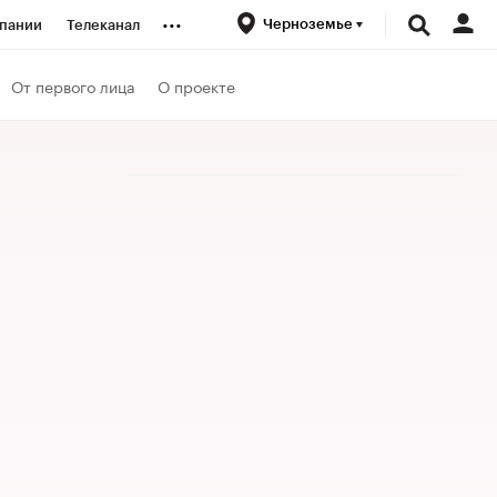
...
Черноземье
пании
Телеканал
ионеры
От первого лица
О проекте
вания
личной валюты