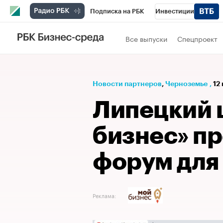
Подписка на РБК
Инвестиции
РБК Вино
Спорт
Школа управления
Все выпуски
Спецпроект
Национальные проекты
Город
Стил
Кредитные рейтинги
Франшизы
Га
Новости партнеров
⁠,
Черноземье
,
12
Проверка контрагентов
Политика
Э
Липецкий 
бизнес» пр
форум для
Реклама: