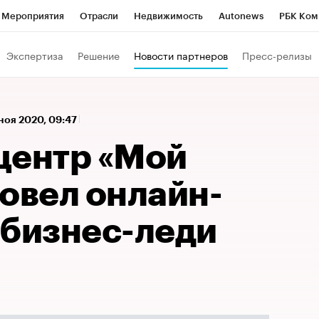
Мероприятия
Отрасли
Недвижимость
Autonews
РБК Ком
 РБК
РБК Образование
РБК Курсы
РБК Life
Тренды
Виз
Экспертиза
Решение
Новости партнеров
Пресс-релизы
ь
Крипто
РБК Бизнес-среда
Дискуссионный клуб
Исследо
зета
Спецпроекты СПб
Конференции СПб
Спецпроекты
 ноя 2020, 09:47
кономика
Бизнес
Технологии и медиа
Финансы
Рынок на
центр «Мой
овел онлайн-
 бизнес-леди