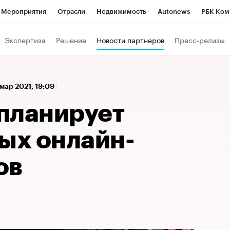
Мероприятия
Отрасли
Недвижимость
Autonews
РБК Ком
 РБК
РБК Образование
РБК Курсы
РБК Life
Тренды
Виз
Экспертиза
Решение
Новости партнеров
Пресс-релизы
ь
Крипто
РБК Бизнес-среда
Дискуссионный клуб
Исследо
зета
Спецпроекты СПб
Конференции СПб
Спецпроекты
 мар 2021, 19:09
кономика
Бизнес
Технологии и медиа
Финансы
Рынок на
 планирует
ых онлайн-
ов