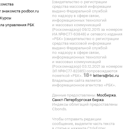
(свидетельство о регистрации
комства
средства массовой информации
 знакомств podbor.ru
выдано Федеральной службой
по надзору в сфере связи,
 Курсы
информационных технологий
ла управления РБК
и массовых коммуникаций
(Роскомнадзор) 09.12.2015 за номером
ИА №ФС77-63848) и сетевого издания
«РБК» (свидетельство о регистрации
средства массовой информации
выдано Федеральной службой
по надзору в сфере связи,
информационных технологий
и массовых коммуникаций
(Роскомнадзор) 03.12.2021 за номером
ЭЛ №ФС77-82385) сопровождаются
пометкой «РБК».
letters@rbc.ru
18+
Владельцем сайта является
информационное агентство «РБК».
Данные предоставлены:
Мосбиржа
,
Санкт-Петербургская биржа
.
Индексы облигаций предоставлены
Cbonds.
Чтобы отправить редакции
сообщение, выделите часть текста
в статье и нажмите Ctrl+Enter