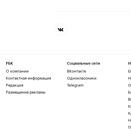
РБК
Социальные сети
Н
О компании
ВКонтакте
Е
Контактная информация
Одноклассники
Н
Редакция
Telegram
О
Размещение рекламы
Б
В
К
К
Н
П