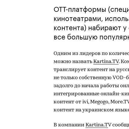
ОТТ-платформы (специ
кинотеатрами, испол
контента) набирают у
все большую популяр
Одним из лидеров по количе
можно назвать
Kartina.TV
. К
транслирует контент на рус
не только собственную VOD-б
задолго до начала работы он
интегрированные онлайн-кино
контент от ivi, Megogo, More.
контент на украинском языке
В компании
Kartina.T
V сообщ