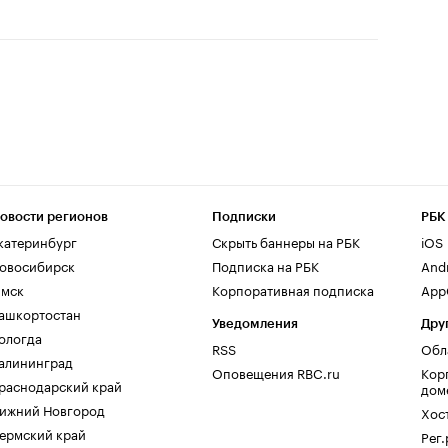
овости регионов
Подписки
РБК
катеринбург
Скрыть баннеры на РБК
iOS
овосибирск
Подписка на РБК
And
мск
Корпоративная подписка
AppG
ашкортостан
Уведомления
Дру
ологда
RSS
Обл
алининград
Оповещения RBC.ru
Кор
раснодарский край
дом
ижний Новгород
Хос
ермский край
Рег