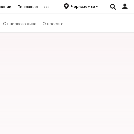
...
Черноземье
пании
Телеканал
ионеры
От первого лица
О проекте
вания
личной валюты