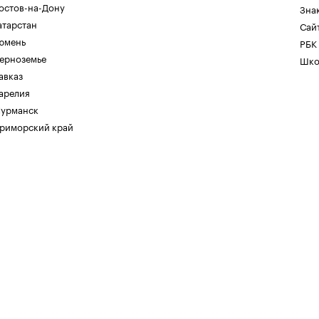
остов-на-Дону
Зна
атарстан
Сайт
юмень
РБК
ерноземье
Шко
авказ
арелия
урманск
риморский край