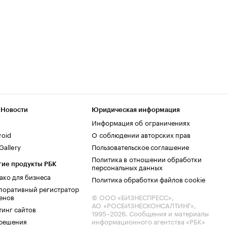
 Новости
Юридическая информация
Информация об ограничениях
roid
О соблюдении авторских прав
allery
Пользовательское соглашение
Политика в отношении обработки
гие продукты РБК
персональных данных
ако для бизнеса
Политика обработки файлов cookie
поративный регистратор
енов
© ООО «БИЗНЕСПРЕСС»,
АО «РОСБИЗНЕСКОНСАЛТИНГ»,
тинг сайтов
1995–2026
. Сообщения и материалы
.решения
информационного агентства «РБК»