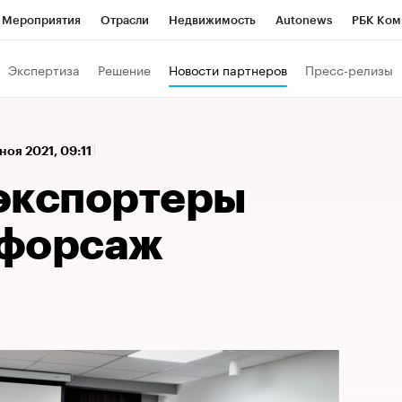
Мероприятия
Отрасли
Недвижимость
Autonews
РБК Ком
 РБК
РБК Образование
РБК Курсы
РБК Life
Тренды
Виз
Экспертиза
Решение
Новости партнеров
Пресс-релизы
ь
Крипто
РБК Бизнес-среда
Дискуссионный клуб
Исследо
зета
Спецпроекты СПб
Конференции СПб
Спецпроекты
 ноя 2021, 09:11
кономика
Бизнес
Технологии и медиа
Финансы
Рынок на
экспортеры
 форсаж