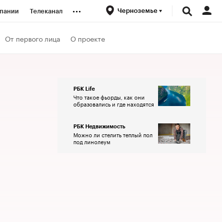
...
Черноземье
пании
Телеканал
ионеры
От первого лица
О проекте
вания
РБК Life
Что такое фьорды, как они
личной валюты
образовались и где находятся
РБК Недвижимость
Можно ли стелить теплый пол
под линолеум