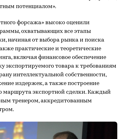
тным потенциалом».
тного форсажа» высоко оценили
граммы, охватывающих все этапы
и, начиная от выбора рынка и поиска
также практические и теоретические
инга, включая финансовое обеспечение
ку экспортируемого товара к требованиям
рану интеллектуальной собственности,
ние издержек, а также построение
о маршрута экспортной сделки. Каждый
ьным тренером, аккредитованным
тром.