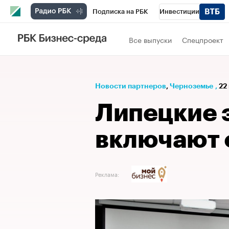
Подписка на РБК
Инвестиции
РБК Вино
Спорт
Школа управления
Все выпуски
Спецпроект
Национальные проекты
Город
Стил
Кредитные рейтинги
Франшизы
Га
Новости партнеров
⁠,
Черноземье
,
22
Проверка контрагентов
Политика
Э
Липецкие 
включают
Реклама: