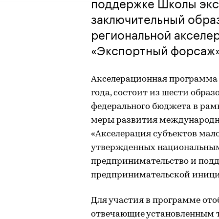
поддержке Школы экс
заключительный обра
региональной акселе
«Экспортный форсаж
Акселерационная программа 
года, состоит из шести обра
федерального бюджета в рам
меры развития международно
«Акселерация субъектов мало
утвержденных национальным
предпринимательство и под
предпринимательской иници
Для участия в программе от
отвечающие установленным т