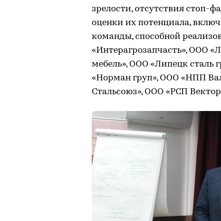
зрелости, отсутствия стоп-ф
оценки их потенциала, включ
команды, способной реализо
«Интерагрозапчасть», ООО «Л
мебель», ООО «Липецк сталь
«Норман груп», ООО «НПП Вал
Стальсоюз», ООО «РСП Вектор