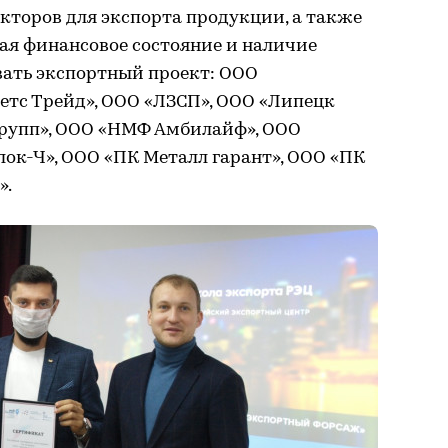
акторов для экспорта продукции, а также
ая финансовое состояние и наличие
вать экспортный проект: ООО
етс Трейд», ООО «ЛЗСП», ООО «Липецк
 групп», ООО «НМФ Амбилайф», ООО
ок-Ч», ООО «ПК Металл гарант», ООО «ПК
».