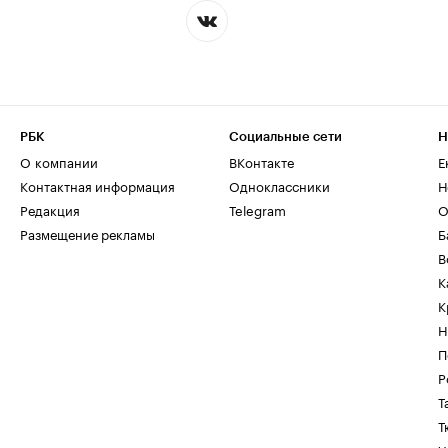
РБК
Социальные сети
Н
О компании
ВКонтакте
Е
Контактная информация
Одноклассники
Н
Редакция
Telegram
О
Размещение рекламы
Б
В
К
К
Н
П
Р
Т
Т