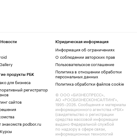
 Новости
Юридическая информация
Информация об ограничениях
roid
О соблюдении авторских прав
allery
Пользовательское соглашение
Политика в отношении обработки
гие продукты РБК
персональных данных
ако для бизнеса
Политика обработки файлов cookie
поративный регистратор
енов
© ООО «БИЗНЕСПРЕСС»,
АО «РОСБИЗНЕСКОНСАЛТИНГ»,
тинг сайтов
1995–2026
. Сообщения и материалы
.решения
информационного агентства «РБК»
(свидетельство о регистрации
комства
средства массовой информации
 знакомств podbor.ru
выдано Федеральной службой
по надзору в сфере связи,
 Курсы
информационных технологий