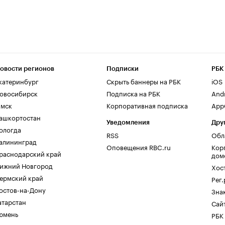
овости регионов
Подписки
РБК
катеринбург
Скрыть баннеры на РБК
iOS
овосибирск
Подписка на РБК
And
мск
Корпоративная подписка
AppG
ашкортостан
Уведомления
Дру
ологда
RSS
Обл
алининград
Оповещения RBC.ru
Кор
раснодарский край
дом
ижний Новгород
Хос
ермский край
Рег
остов-на-Дону
Зна
атарстан
Сайт
юмень
РБК