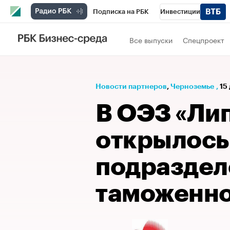
Подписка на РБК
Инвестиции
РБК Вино
Спорт
Школа управления
Все выпуски
Спецпроект
Национальные проекты
Город
Стил
Кредитные рейтинги
Франшизы
Га
Новости партнеров
⁠,
Черноземье
,
15
Проверка контрагентов
Политика
Э
В ОЭЗ «Ли
открылось
подраздел
таможенно