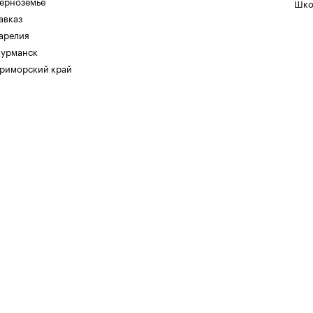
ерноземье
Шко
авказ
арелия
урманск
риморский край