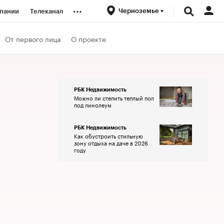
...
Черноземье
пании
Телеканал
ионеры
От первого лица
О проекте
вания
РБК Недвижимость
Можно ли стелить теплый пол
личной валюты
под линолеум
РБК Недвижимость
Как обустроить стильную
зону отдыха на даче в 2026
году