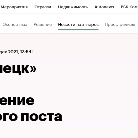
Мероприятия
Отрасли
Недвижимость
Autonews
РБК Ком
 РБК
РБК Образование
РБК Курсы
РБК Life
Тренды
Виз
Экспертиза
Решение
Новости партнеров
Пресс-релизы
ь
Крипто
РБК Бизнес-среда
Дискуссионный клуб
Исследо
зета
Спецпроекты СПб
Конференции СПб
Спецпроекты
 дек 2021, 13:54
кономика
Бизнес
Технологии и медиа
Финансы
Рынок на
пецк»
ение
го поста