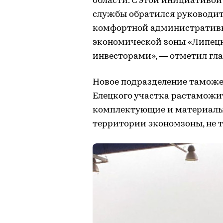
области. С этой инициативо
службы обратился руководит
комфортной административн
экономической зоны «Липецк»
инвесторами», — отметил гла
Новое подразделение таможе
Елецкого участка растаможит
комплектующие и материалы 
территории экономзоны, не т