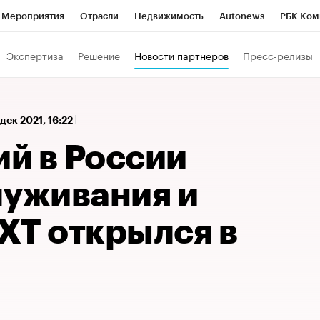
Мероприятия
Отрасли
Недвижимость
Autonews
РБК Ком
 РБК
РБК Образование
РБК Курсы
РБК Life
Тренды
Виз
Экспертиза
Решение
Новости партнеров
Пресс-релизы
ь
Крипто
РБК Бизнес-среда
Дискуссионный клуб
Исследо
зета
Спецпроекты СПб
Конференции СПб
Спецпроекты
 дек 2021, 16:22
кономика
Бизнес
Технологии и медиа
Финансы
Рынок на
й в России
луживания и
ХТ открылся в