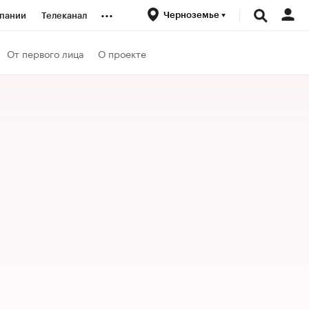
...
Черноземье
пании
Телеканал
ионеры
От первого лица
О проекте
вания
личной валюты