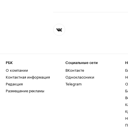
РБК
Социальные сети
Н
О компании
ВКонтакте
Е
Контактная информация
Одноклассники
Н
Редакция
Telegram
О
Размещение рекламы
Б
В
К
К
Н
П