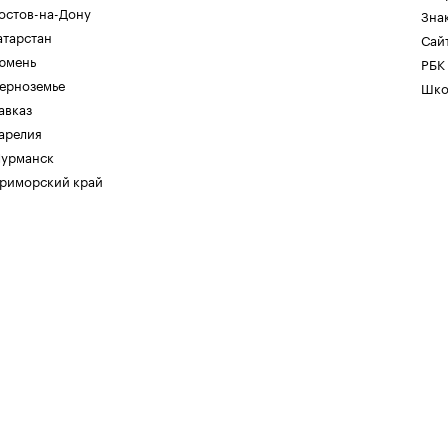
остов-на-Дону
Зна
атарстан
Сайт
юмень
РБК
ерноземье
Шко
авказ
арелия
урманск
риморский край