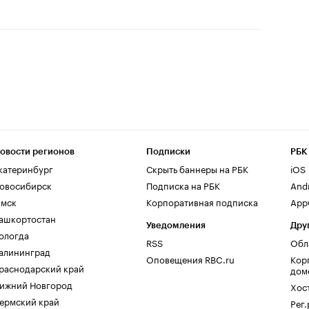
овости регионов
Подписки
РБК
катеринбург
Скрыть баннеры на РБК
iOS
овосибирск
Подписка на РБК
And
мск
Корпоративная подписка
AppG
ашкортостан
Уведомления
Дру
ологда
RSS
Обл
алининград
Оповещения RBC.ru
Кор
раснодарский край
дом
ижний Новгород
Хос
ермский край
Рег