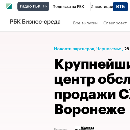
Подписка на РБК
Инвестиции
РБК Вино
Спорт
Школа управления
Все выпуски
Спецпроект
Национальные проекты
Город
Стил
Кредитные рейтинги
Франшизы
Га
Новости партнеров
⁠,
Черноземье
,
28
Проверка контрагентов
Политика
Э
Крупнейши
центр обс
продажи С
Воронеже
Реклама: