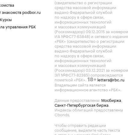
(свидетельство о регистрации
комства
средства массовой информации
 знакомств podbor.ru
выдано Федеральной службой
по надзору в сфере связи,
 Курсы
информационных технологий
ла управления РБК
и массовых коммуникаций
(Роскомнадзор) 09.12.2015 за номером
ИА №ФС77-63848) и сетевого издания
«РБК» (свидетельство о регистрации
средства массовой информации
выдано Федеральной службой
по надзору в сфере связи,
информационных технологий
и массовых коммуникаций
(Роскомнадзор) 03.12.2021 за номером
ЭЛ №ФС77-82385) сопровождаются
пометкой «РБК».
letters@rbc.ru
18+
Владельцем сайта является
информационное агентство «РБК».
Данные предоставлены:
Мосбиржа
,
Санкт-Петербургская биржа
.
Индексы облигаций предоставлены
Cbonds.
Чтобы отправить редакции
сообщение, выделите часть текста
в статье и нажмите Ctrl+Enter