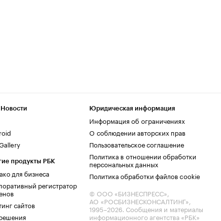
 Новости
Юридическая информация
Информация об ограничениях
roid
О соблюдении авторских прав
allery
Пользовательское соглашение
Политика в отношении обработки
гие продукты РБК
персональных данных
ако для бизнеса
Политика обработки файлов cookie
поративный регистратор
енов
© ООО «БИЗНЕСПРЕСС»,
АО «РОСБИЗНЕСКОНСАЛТИНГ»,
тинг сайтов
1995–2026
. Сообщения и материалы
.решения
информационного агентства «РБК»