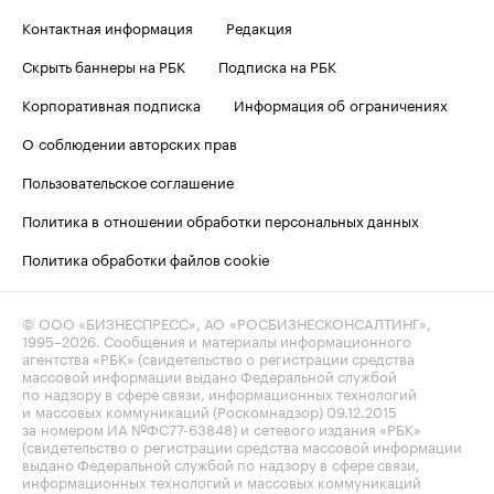
Контактная информация
Редакция
Скрыть баннеры на РБК
Подписка на РБК
Корпоративная подписка
Информация об ограничениях
О соблюдении авторских прав
Пользовательское соглашение
Политика в отношении обработки персональных данных
Политика обработки файлов cookie
© ООО «БИЗНЕСПРЕСС», АО «РОСБИЗНЕСКОНСАЛТИНГ»,
1995–2026
. Сообщения и материалы информационного
агентства «РБК» (свидетельство о регистрации средства
массовой информации выдано Федеральной службой
по надзору в сфере связи, информационных технологий
и массовых коммуникаций (Роскомнадзор) 09.12.2015
за номером ИА №ФС77-63848) и сетевого издания «РБК»
(свидетельство о регистрации средства массовой информации
выдано Федеральной службой по надзору в сфере связи,
информационных технологий и массовых коммуникаций