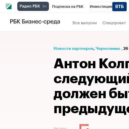
Подписка на РБК
Инвестиции
РБК Вино
Спорт
Школа управления
Все выпуски
Спецпроект
Национальные проекты
Город
Стил
Кредитные рейтинги
Франшизы
Га
Новости партнеров
⁠,
Черноземье
,
26
Проверка контрагентов
Политика
Э
Антон Кол
следующий
должен бы
предыдущ
Реклама: