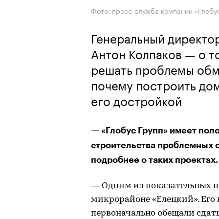
Фото: пресс-служба компании «Глобу
Генеральный директор
Антон Колпаков — о т
решать проблемы обм
почему построить дом
его достройкой
— «Глобус Групп» имеет пол
строительства проблемных о
подробнее о таких проектах.
— Одним из показательных п
микрорайоне «Елецкий». Его н
первоначально обещали сдать