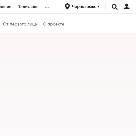
...
Черноземье
пании
Телеканал
ионеры
От первого лица
О проекте
вания
личной валюты