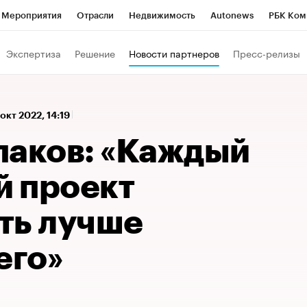
Мероприятия
Отрасли
Недвижимость
Autonews
РБК Ком
 РБК
РБК Образование
РБК Курсы
РБК Life
Тренды
Виз
Экспертиза
Решение
Новости партнеров
Пресс-релизы
ь
Крипто
РБК Бизнес-среда
Дискуссионный клуб
Исследо
зета
Спецпроекты СПб
Конференции СПб
Спецпроекты
 окт 2022, 14:19
кономика
Бизнес
Технологии и медиа
Финансы
Рынок на
паков: «Каждый
 проект
ть лучше
его»