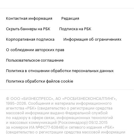
Контактная информация
Редакция
Скрыть баннеры на РБК
Подписка на РБК
Корпоративная подписка
Информация об ограничениях
О соблюдении авторских прав
Пользовательское соглашение
Политика в отношении обработки персональных данных
Политика обработки файлов cookie
© ООО «БИЗНЕСПРЕСС», АО «РОСБИЗНЕСКОНСАЛТИНГ»,
1995–2026
. Сообщения и материалы информационного
агентства «РБК» (свидетельство о регистрации средства
массовой информации выдано Федеральной службой
по надзору в сфере связи, информационных технологий
и массовых коммуникаций (Роскомнадзор) 09.12.2015
за номером ИА №ФС77-63848) и сетевого издания «РБК»
(свидетельство о регистрации средства массовой информации