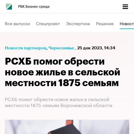
Все выпуски
Спецпроект
Экспертиза
Решение
Новост
Новости партнеров
⁠,
Черноземье
,
25 дек 2023, 14:34
РСХБ помог обрести
новое жилье в сельской
местности 1875 семьям
РСХБ помог обрести новое жилье в сельской
местности 1875 семьям Воронежской области