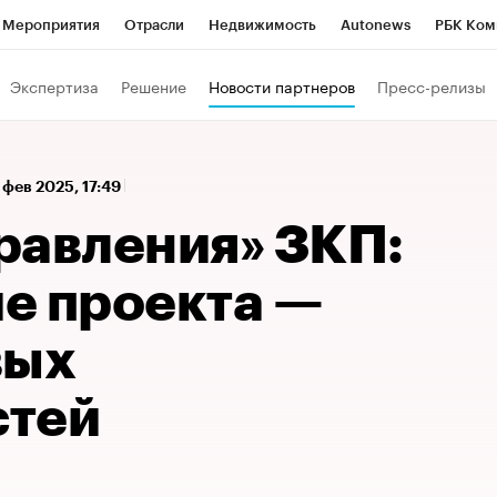
Мероприятия
Отрасли
Недвижимость
Autonews
РБК Ком
 РБК
РБК Образование
РБК Курсы
РБК Life
Тренды
Виз
Экспертиза
Решение
Новости партнеров
Пресс-релизы
ь
Крипто
РБК Бизнес-среда
Дискуссионный клуб
Исследо
зета
Спецпроекты СПб
Конференции СПб
Спецпроекты
 фев 2025, 17:49
кономика
Бизнес
Технологии и медиа
Финансы
Рынок на
равления» ЗКП:
е проекта —
вых
стей