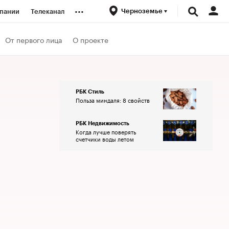
...
Черноземье
пании
Телеканал
ионеры
От первого лица
О проекте
вания
РБК Стиль
Польза миндаля: 8 свойств
личной валюты
РБК Недвижимость
Когда лучше поверять
счетчики воды летом