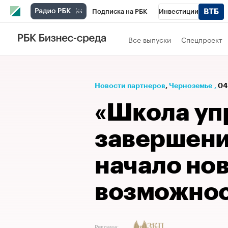
Подписка на РБК
Инвестиции
РБК Вино
Спорт
Школа управления
Все выпуски
Спецпроект
Национальные проекты
Город
Стил
Кредитные рейтинги
Франшизы
Га
Новости партнеров
⁠,
Черноземье
,
04
Проверка контрагентов
Политика
Э
«Школа уп
завершени
начало но
возможно
Реклама: