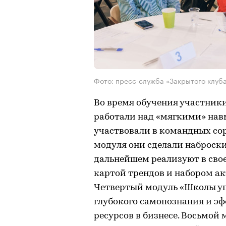
Фото: пресс-служба «Закрытого клуб
Во время обучения участник
работали над «мягкими» нав
участвовали в командных сор
модуля они сделали наброски
дальнейшем реализуют в сво
картой трендов и набором а
Четвертый модуль «Школы уп
глубокого самопознания и э
ресурсов в бизнесе. Восьмой