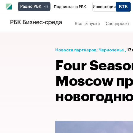
Подписка на РБК
Инвестиции
РБК Вино
Спорт
Школа управления
Все выпуски
Спецпроект
Национальные проекты
Город
Стил
Кредитные рейтинги
Франшизы
Га
Новости партнеров
⁠,
Черноземье
,
17
Политика
Экономика
Бизнес
Те
Four Seaso
Moscow пр
новогодню