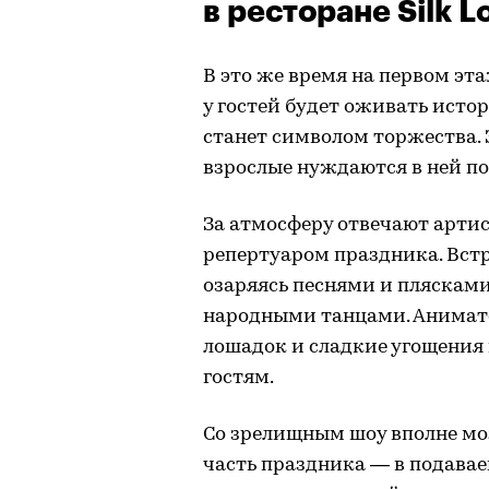
в ресторане Silk 
В это же время на первом этаж
у гостей будет оживать исто
станет символом торжества. Э
взрослые нуждаются в ней по
За атмосферу отвечают артис
репертуаром праздника. Встре
озаряясь песнями и плясками
народными танцами. Анимато
лошадок и сладкие угощения
гостям.
Со зрелищным шоу вполне мо
часть праздника — в подава