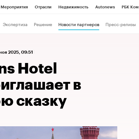
Мероприятия
Отрасли
Недвижимость
Autonews
РБК Ком
 РБК
РБК Образование
РБК Курсы
РБК Life
Тренды
Виз
Экспертиза
Решение
Новости партнеров
Пресс-релизы
ь
Крипто
РБК Бизнес-среда
Дискуссионный клуб
Исследо
зета
Спецпроекты СПб
Конференции СПб
Спецпроекты
 ноя 2025, 09:51
хнологии и медиа
Финансы
Рынок наличной валюты
ns Hotel
иглашает в
ю сказку