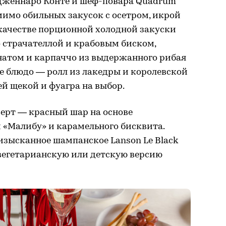
 Дженнаро Конте и шеф-повара Quadrum
имо обильных закусок с осетром, икрой
качестве порционной холодной закуски
 страчателлой и крабовым биском,
натом и карпаччо из выдержанного рибая
е блюдо — ролл из лакедры и королевской
ей щекой и фуагра на выбор.
серт — красный шар на основе
 «Малибу» и карамельного бисквита.
изысканное шампанское Lanson Le Black
 вегетарианскую или детскую версию