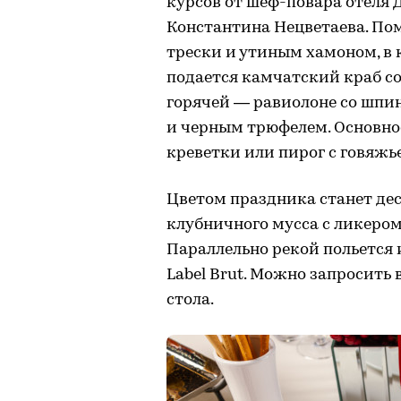
курсов от шеф-повара отеля
Константина Нецветаева. Пом
трески и утиным хамоном, в 
подается камчатский краб со
горячей — равиолоне со шпи
и черным трюфелем. Основно
креветки или пирог с говяжь
Цветом праздника станет де
клубничного мусса с ликером
Параллельно рекой польется 
Label Brut. Можно запросить
стола.