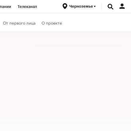
Черноземье
пании
Телеканал
ионеры
От первого лица
О проекте
вания
Проверка контрагентов