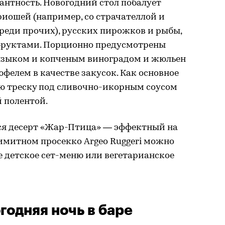
антность. Новогодний стол побалует
ошей (например, со страчателлой и
среди прочих), русских пирожков и рыбы,
фруктами. Порционно предусмотрены
 языком и копченым виноградом и жюльен
юфелем в качестве закусок. Как основное
ю треску под сливочно-икорным соусом
 полентой.
тся десерт «Жар-Птица» — эффектный на
лимитном просекко Argeo Ruggeri можно
ое детское сет-меню или вегетарианское
годняя ночь в баре