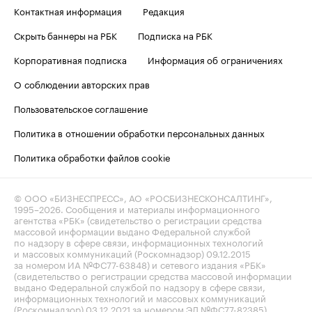
Контактная информация
Редакция
Скрыть баннеры на РБК
Подписка на РБК
Корпоративная подписка
Информация об ограничениях
О соблюдении авторских прав
Пользовательское соглашение
Политика в отношении обработки персональных данных
Политика обработки файлов cookie
© ООО «БИЗНЕСПРЕСС», АО «РОСБИЗНЕСКОНСАЛТИНГ»,
1995–2026
. Сообщения и материалы информационного
агентства «РБК» (свидетельство о регистрации средства
массовой информации выдано Федеральной службой
по надзору в сфере связи, информационных технологий
и массовых коммуникаций (Роскомнадзор) 09.12.2015
за номером ИА №ФС77-63848) и сетевого издания «РБК»
(свидетельство о регистрации средства массовой информации
выдано Федеральной службой по надзору в сфере связи,
информационных технологий и массовых коммуникаций
(Роскомнадзор) 03.12.2021 за номером ЭЛ №ФС77-82385)