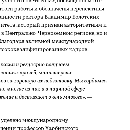
ученого совета ВГМУ, посвященном 107-
итоги работы и обозначены перспективы
анности ректора Владимир Болотских
итета, который признан авторитетным и
 в Центрально-Черноземном регионе, но и
 благодаря активной международной
высококвалифицированных кадров.
иками и регулярно получаем
главных врачей, министерств
нов за хорошую их подготовку. Мы гордимся
о многие из них и в научной сфере
ение и достигают очень многого», —
о уделено международному
ащении профессор Харбинского