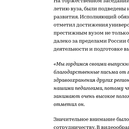
На торжественном заседании 
летию вуза, были подведены 
развития. Исполняющий обяз
отметил достижения универс
престижным вузом не только
далеко за пределами России
деятельности и подготовке 
«Мы гордимся своими выпускн
благодарственные письма от 
здравоохранения других регио
нашими педагогами, потому чт
занимают очень высокое полож
отметил он.
Значительное внимание был
сотрудничеству. В видеообр