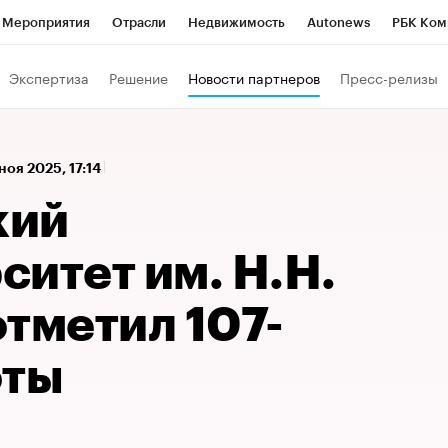
Мероприятия
Отрасли
Недвижимость
Autonews
РБК Ком
 РБК
РБК Образование
РБК Курсы
РБК Life
Тренды
Виз
Экспертиза
Решение
Новости партнеров
Пресс-релизы
ь
Крипто
РБК Бизнес-среда
Дискуссионный клуб
Исследо
зета
Спецпроекты СПб
Конференции СПб
Спецпроекты
 ноя 2025, 17:14
кономика
Бизнес
Технологии и медиа
Финансы
Рынок на
кий
итет им. Н.Н.
тметил 107-
оты