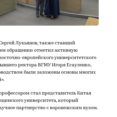
Сергей Лукьянов, также ставший
оем обращении отметил активную
 восточно-европейского университетского
бывшего ректора ВГМУ Игоря Есауленко,
ководством были заложены основы многих
».
рофессором стал представитель Китая
ицинского университета, который
научное партнерство с воронежским вузом.