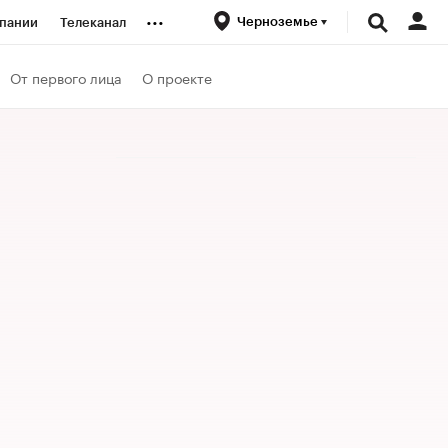
...
Черноземье
пании
Телеканал
ионеры
От первого лица
О проекте
вания
личной валюты