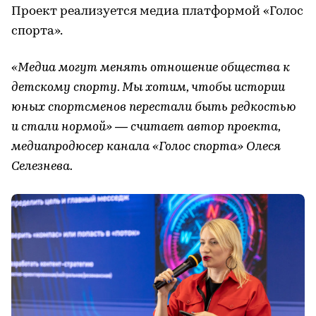
Проект реализуется медиа платформой «Голос
спорта».
«Медиа могут менять отношение общества к
детскому спорту. Мы хотим, чтобы истории
юных спортсменов перестали быть редкостью
и стали нормой» — считает автор проекта,
медиапродюсер канала «Голос спорта» Олеся
Селезнева.