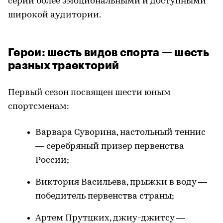
серии более эмоциональными и доступными
широкой аудитории.
Герои: шесть видов спорта — шесть
разных траекторий
Первый сезон посвящен шести юным
спортсменам:
Варвара Суворина, настольный теннис
— серебряный призер первенства
России;
Виктория Васильева, прыжки в воду —
победитель первенства страны;
Артем Прутцких, джиу-джитсу —