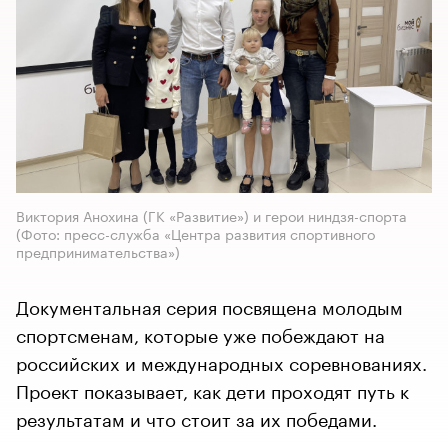
Виктория Анохина (ГК «Развитие») и герои ниндзя-спорта
(Фото: пресс-служба «Центра развития спортивного
предпринимательства»)
Документальная серия посвящена молодым
спортсменам, которые уже побеждают на
российских и международных соревнованиях.
Проект показывает, как дети проходят путь к
результатам и что стоит за их победами.