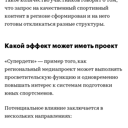
Такое количество участников говорит о том,
что запрос на качественный спортивный
контент в регионе сформирован и на него
готовы откликаться разные структуры.
Какой эффект может иметь проект
«Супердети» — пример того, как
региональный медиапроект может выполнять
просветительскую функцию и одновременно
повышать интерес к системам подготовки
юных спортсменов.
Потенциальное влияние заключается в
нескольких направлениях: