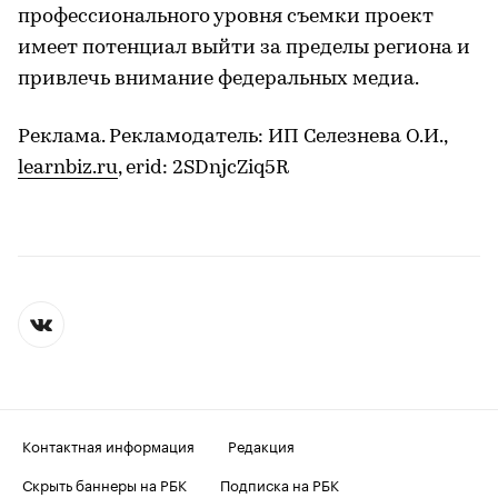
профессионального уровня съемки проект
имеет потенциал выйти за пределы региона и
привлечь внимание федеральных медиа.
Реклама. Рекламодатель: ИП Селезнева О.И.,
learnbiz.ru
, erid: 2SDnjcZiq5R
Контактная информация
Редакция
Скрыть баннеры на РБК
Подписка на РБК