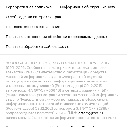
Корпоративная подписка
Информация об ограничениях
О соблюдении авторских прав
Пользовательское соглашение
Политика в отношении обработки персональных данных
Политика обработки файлов cookie
© ООО «БИЗНЕСПРЕСС», АО «РОСБИЗНЕСКОНСАЛТИНГ»,
1995–2026
. Сообщения и материалы информационного
агентства «РБК» (свидетельство о регистрации средства
массовой информации выдано Федеральной службой
по надзору в сфере связи, информационных технологий
и массовых коммуникаций (Роскомнадзор) 09.12.2015
за номером ИА №ФС77-63848) и сетевого издания «РБК»
(свидетельство о регистрации средства массовой информации
выдано Федеральной службой по надзору в сфере связи,
информационных технологий и массовых коммуникаций
(Роскомнадзор) 03.12.2021 за номером ЭЛ №ФС77-82385)
сопровождаются пометкой «РБК».
letters@rbc.ru
18+
Владельцем сайта является информационное агентство «РБК».
Данные предоставлены:
Мосбиржа
,
Санкт-Петербургская