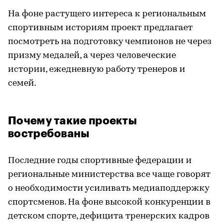
На фоне растущего интереса к региональным
спортивным историям проект предлагает
посмотреть на подготовку чемпионов не через
призму медалей, а через человеческие
истории, ежедневную работу тренеров и
семей.
Почему такие проекты
востребованы
Последние годы спортивные федерации и
региональные министерства все чаще говорят
о необходимости усиливать медиаподдержку
спортсменов. На фоне высокой конкуренции в
детском спорте, дефицита тренерских кадров