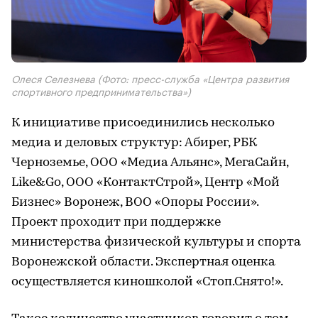
Олеся Селезнева (Фото: пресс-служба «Центра развития
спортивного предпринимательства»)
К инициативе присоединились несколько
медиа и деловых структур: Абирег, РБК
Черноземье, OOO «Медиа Альянс», МегаСайн,
Like&Go, ООО «КонтактСтрой», Центр «Мой
Бизнес» Воронеж, ВОО «Опоры России».
Проект проходит при поддержке
министерства физической культуры и спорта
Воронежской области. Экспертная оценка
осуществляется киношколой «Стоп.Снято!».