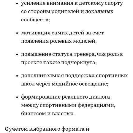
усиление внимания к детскому спорту
со стороны родителей и локальных
сообществ;
мотивация самих детей за счет
появления ролевых моделей;
повышение статуса тренера, чья роль в
проекте также подчеркнута;
дополнительная поддержка спортивных
школ через медийное освещение;
формирование реального диалога
между спортивными федерациями,
бизнесом и властью.
С учетом выбранного формата и