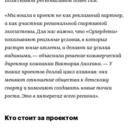
позитивной региональной повестки.
«Мы вошли в проект не как рекламный партнер,
а как участник региональной спортивной
экосистемы. Для нас важно, что «Супердети»
показывают реальные условия, в которых
растут юные атлеты, и делают их усилия
видимыми, — объяснила решение коммерческий
директор компании Виктория Анохина. — У
таких проектов долгий цикл влияния: они
меняют отношение общества к детскому
спорту и помогают создавать новые точки
роста. Это в интересах всего региона».
Кто стоит за проектом