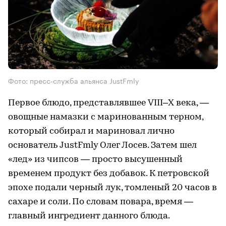
Фото: пресс-служба альянса JustFmly
Первое блюдо, представлявшее VIII–X века, —
овощные намазки с маринованным терном,
который собирал и мариновал лично
основатель JustFmly Олег Лосев. Затем шел
«лед» из чипсов — просто высушенный
временем продукт без добавок. К петровской
эпохе подали черный лук, томленый 20 часов в
сахаре и соли. По словам повара, время —
главный ингредиент данного блюда.