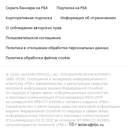
Скрыть баннеры на РБК
Подписка на РБК
Корпоративная подписка
Информация об ограничениях
О соблюдении авторских прав
Пользовательское соглашение
Политика в отношении обработки персональных данных
Политика обработки файлов cookie
© ООО «БИЗНЕСПРЕСС», АО «РОСБИЗНЕСКОНСАЛТИНГ»,
1995–2026
. Сообщения и материалы информационного
агентства «РБК» (свидетельство о регистрации средства
массовой информации выдано Федеральной службой
по надзору в сфере связи, информационных технологий
и массовых коммуникаций (Роскомнадзор) 09.12.2015
за номером ИА №ФС77-63848) и сетевого издания «РБК»
(свидетельство о регистрации средства массовой информации
выдано Федеральной службой по надзору в сфере связи,
информационных технологий и массовых коммуникаций
(Роскомнадзор) 03.12.2021 за номером ЭЛ №ФС77-82385)
сопровождаются пометкой «РБК».
letters@rbc.ru
18+