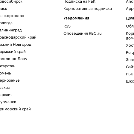
овосибирск
Подписка на РБК
And
мск
Корпоративная подписка
AppG
ашкортостан
Уведомления
Дру
ологда
RSS
Обл
алининград
Оповещения RBC.ru
Кор
раснодарский край
дом
ижний Новгород
Хос
ермский край
Рег
остов-на-Дону
Зна
атарстан
Сайт
юмень
РБК
ерноземье
Шко
авказ
арелия
урманск
риморский край