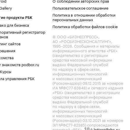
roid
О соблюдении авторских прав
allery
Пользовательское соглашение
Политика в отношении обработки
гие продукты РБК
персональных данных
ако для бизнеса
Политика обработки файлов cookie
поративный регистратор
енов
© ООО «БИЗНЕСПРЕСС»,
АО «РОСБИЗНЕСКОНСАЛТИНГ»,
тинг сайтов
1995–2026
. Сообщения и материалы
.решения
информационного агентства «РБК»
(свидетельство о регистрации
комства
средства массовой информации
 знакомств podbor.ru
выдано Федеральной службой
по надзору в сфере связи,
 Курсы
информационных технологий
ла управления РБК
и массовых коммуникаций
(Роскомнадзор) 09.12.2015 за номером
ИА №ФС77-63848) и сетевого издания
«РБК» (свидетельство о регистрации
средства массовой информации
выдано Федеральной службой
по надзору в сфере связи,
информационных технологий
и массовых коммуникаций
(Роскомнадзор) 03.12.2021 за номером
ЭЛ №ФС77-82385) сопровождаются
пометкой «РБК».
letters@rbc.ru
18+