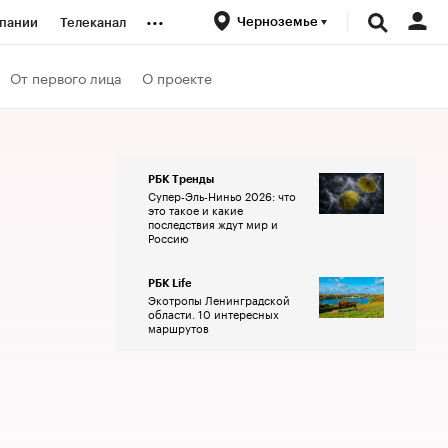
...
Черноземье
пании
Телеканал
ионеры
От первого лица
О проекте
вания
РБК Тренды
Супер-Эль-Ниньо 2026: что
личной валюты
это такое и какие
последствия ждут мир и
Россию
РБК Life
Экотропы Ленинградской
области. 10 интересных
маршрутов