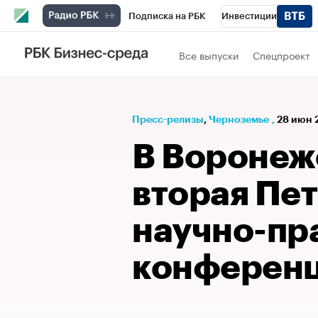
Подписка на РБК
Инвестиции
РБК Вино
Спорт
Школа управления
Все выпуски
Спецпроект
Национальные проекты
Город
Стил
Кредитные рейтинги
Франшизы
Га
Пресс-релизы
⁠,
Черноземье
,
28 июн 2
Проверка контрагентов
Политика
Э
В Воронеж
вторая Пе
научно-пр
конферен