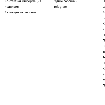
Контактная информация
Одноклассники
Н
Редакция
Telegram
О
Размещение рекламы
Б
В
К
К
Н
П
Р
Т
Т
Ч
К
К
М
П