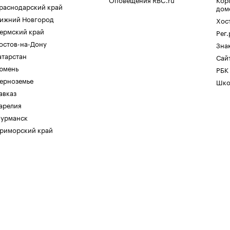
раснодарский край
дом
ижний Новгород
Хос
ермский край
Рег
остов-на-Дону
Зна
атарстан
Сайт
юмень
РБК
ерноземье
Шко
авказ
арелия
урманск
риморский край