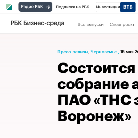
Подписка на РБК
Инвестиции
РБК Вино
Спорт
Школа управления
Все выпуски
Спецпроект
Национальные проекты
Город
Стил
Кредитные рейтинги
Франшизы
Га
Пресс-релизы
⁠,
Черноземье
,
15 мая 2
Проверка контрагентов
Политика
Э
Состоится
собрание 
ПАО «ТНС 
Воронеж»