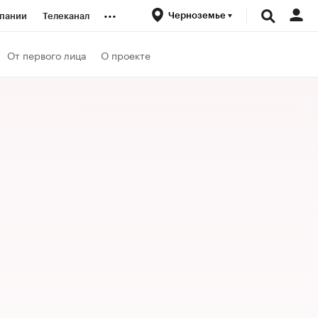
...
Черноземье
пании
Телеканал
ионеры
От первого лица
О проекте
вания
личной валюты