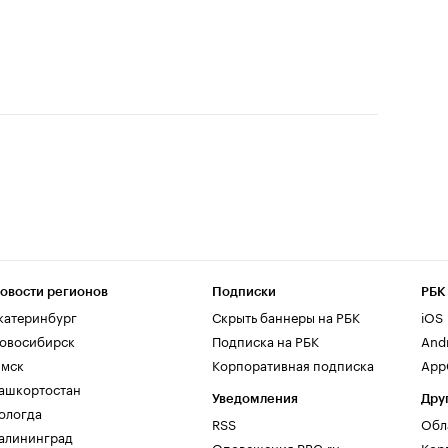
овости регионов
Подписки
РБК
катеринбург
Скрыть баннеры на РБК
iOS
овосибирск
Подписка на РБК
And
мск
Корпоративная подписка
AppG
ашкортостан
Уведомления
Дру
ологда
RSS
Обл
алининград
Оповещения RBC.ru
Кор