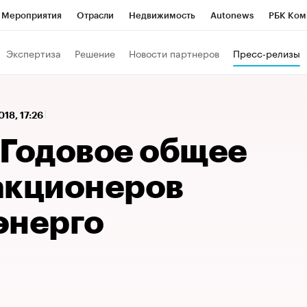
Мероприятия
Отрасли
Недвижимость
Autonews
РБК Ком
 РБК
РБК Образование
РБК Курсы
РБК Life
Тренды
Виз
Экспертиза
Решение
Новости партнеров
Пресс-релизы
ь
Крипто
РБК Бизнес-среда
Дискуссионный клуб
Исследо
зета
Спецпроекты СПб
Конференции СПб
Спецпроекты
018, 17:26
кономика
Бизнес
Технологии и медиа
Финансы
Рынок на
 Годовое общее
акционеров
энерго