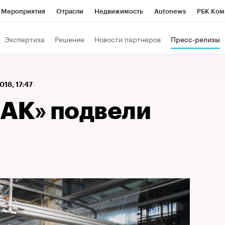
Мероприятия
Отрасли
Недвижимость
Autonews
РБК Ком
 РБК
РБК Образование
РБК Курсы
РБК Life
Тренды
Виз
Экспертиза
Решение
Новости партнеров
Пресс-релизы
ь
Крипто
РБК Бизнес-среда
Дискуссионный клуб
Исследо
зета
Спецпроекты СПб
Конференции СПб
Спецпроекты
018, 17:47
кономика
Бизнес
Технологии и медиа
Финансы
Рынок на
АК» подвели