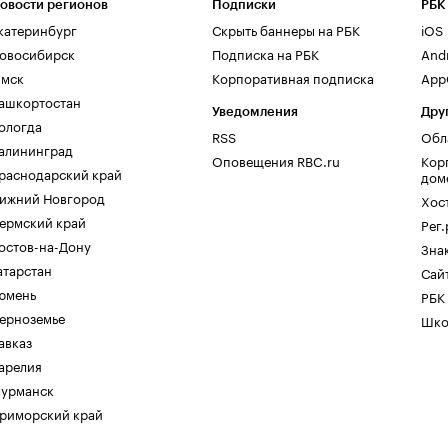
овости регионов
Подписки
РБК
катеринбург
Скрыть баннеры на РБК
iOS
овосибирск
Подписка на РБК
And
мск
Корпоративная подписка
AppG
ашкортостан
Уведомления
Дру
ологда
RSS
Обл
алининград
Оповещения RBC.ru
Кор
раснодарский край
дом
ижний Новгород
Хос
ермский край
Рег
остов-на-Дону
Зна
атарстан
Сайт
юмень
РБК
ерноземье
Шко
авказ
арелия
урманск
риморский край