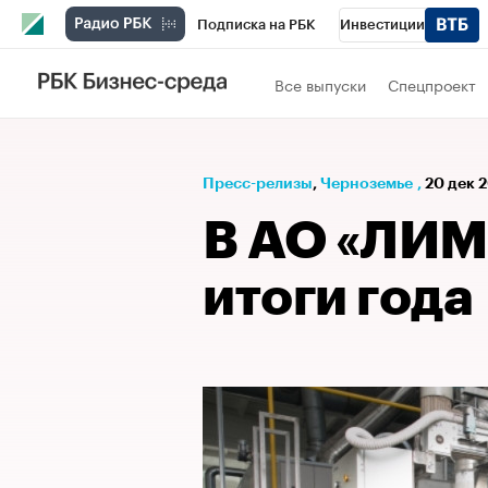
Подписка на РБК
Инвестиции
РБК Вино
Спорт
Школа управления
Все выпуски
Спецпроект
Национальные проекты
Город
Стил
Кредитные рейтинги
Франшизы
Га
Пресс-релизы
⁠,
Черноземье
,
20 дек 2
Проверка контрагентов
Политика
Э
В АО «ЛИМ
итоги года