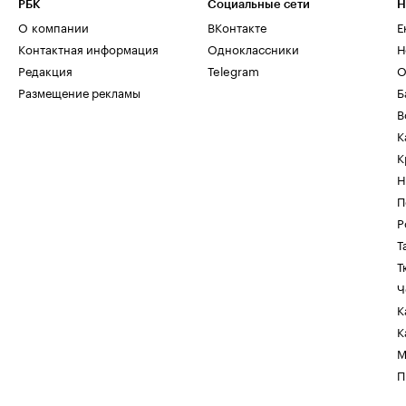
РБК
Социальные сети
Н
О компании
ВКонтакте
Е
Контактная информация
Одноклассники
Н
Редакция
Telegram
О
Размещение рекламы
Б
В
К
К
Н
П
Р
Т
Т
Ч
К
К
М
П