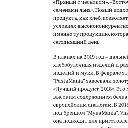
«Пряный с чесноком», «Восто
семенами льна». Новый подхо
продукта, как хлеб, позволяе
условиях высококонкурентно
именно ту продукцию, котора
сегодняшний день.
В планах на 2019 год – даль
хлебобулочных изделий и ра
изделий и муки. В феврале э
“PastaMania” завоевали зол
«Лучший продукт-2018». Это
высоким содержанием белка,
европейским аналогам. В 201
под брендом “МукаMania”. Уни
она подходит для приготовле