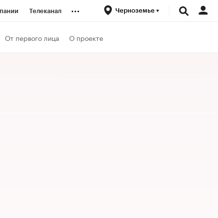
...
Черноземье
пании
Телеканал
ионеры
От первого лица
О проекте
вания
личной валюты