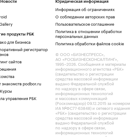
 Новости
Юридическая информация
Информация об ограничениях
roid
О соблюдении авторских прав
allery
Пользовательское соглашение
Политика в отношении обработки
гие продукты РБК
персональных данных
ако для бизнеса
Политика обработки файлов cookie
поративный регистратор
енов
© ООО «БИЗНЕСПРЕСС»,
АО «РОСБИЗНЕСКОНСАЛТИНГ»,
тинг сайтов
1995–2026
. Сообщения и материалы
.решения
информационного агентства «РБК»
(свидетельство о регистрации
комства
средства массовой информации
 знакомств podbor.ru
выдано Федеральной службой
по надзору в сфере связи,
 Курсы
информационных технологий
ла управления РБК
и массовых коммуникаций
(Роскомнадзор) 09.12.2015 за номером
ИА №ФС77-63848) и сетевого издания
«РБК» (свидетельство о регистрации
средства массовой информации
выдано Федеральной службой
по надзору в сфере связи,
информационных технологий