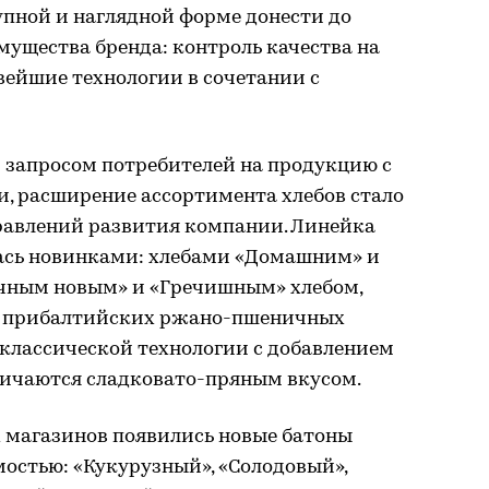
упной и наглядной форме донести до
ущества бренда: контроль качества на
овейшие технологии в сочетании с
 запросом потребителей на продукцию с
 расширение ассортимента хлебов стало
равлений развития компании. Линейка
ась новинками: хлебами «Домашним» и
чным новым» и «Гречишным» хлебом,
о прибалтийских ржано-пшеничных
о классической технологии с добавлением
тличаются сладковато-пряным вкусом.
х магазинов появились новые батоны
остью: «Кукурузный», «Солодовый»,