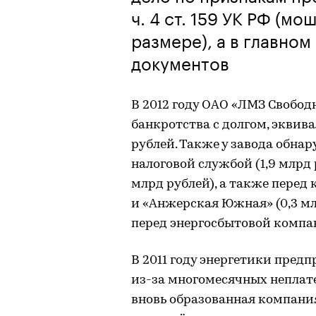
ч. 4 ст. 159 УК РФ (м
размере), а в главно
документов
В 2012 году ОАО «ЛМЗ Свобод
банкротства с долгом, эквив
рублей. Также у завода обна
налоговой службой (1,9 млрд 
млрд рублей), а также перед
и «Анжерская Южная» (0,3 мл
перед энергосбытовой компан
В 2011 году энергетики пред
из-за многомесячных неплате
вновь образованная компани