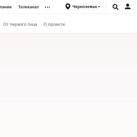
...
Черноземье
пании
Телеканал
ионеры
От первого лица
О проекте
вания
личной валюты