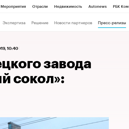
Мероприятия
Отрасли
Недвижимость
Autonews
РБК Ком
 РБК
РБК Образование
РБК Курсы
РБК Life
Тренды
Виз
Экспертиза
Решение
Новости партнеров
Пресс-релизы
ь
Крипто
РБК Бизнес-среда
Дискуссионный клуб
Исследо
зета
Спецпроекты СПб
Конференции СПб
Спецпроекты
019, 10:40
кономика
Бизнес
Технологии и медиа
Финансы
Рынок на
ецкого завода
й сокол»: