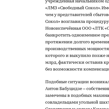
учреждённая начальником од
«ЛМЗ «Свободный Сокол». Име
чем у представителей сбыто
Сокол» возглавила процедуру
Новоиспечённая ООО «ЛТК «С
банкротить одноименное пред
протяжении долгого времени
производственных мощностях
которого и выкупило позже н
млрд, фактически оставив к
без возможности компенсаци
Подобные ситуации возникали
Антон Бабуцидзе – собственн
замечены в подобных махинац
совладельцами угольной шах