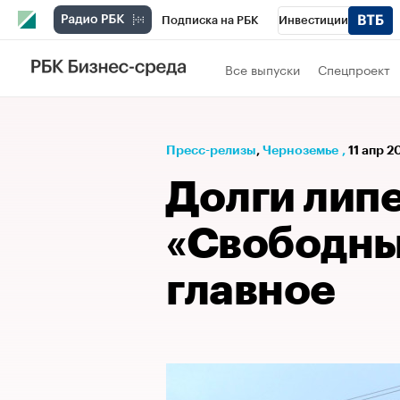
Подписка на РБК
Инвестиции
РБК Вино
Спорт
Школа управления
Все выпуски
Спецпроект
Национальные проекты
Город
Стил
Кредитные рейтинги
Франшизы
Га
Пресс-релизы
⁠,
Черноземье
,
11 апр 2
Проверка контрагентов
Политика
Э
Долги лип
«Свободны
главное