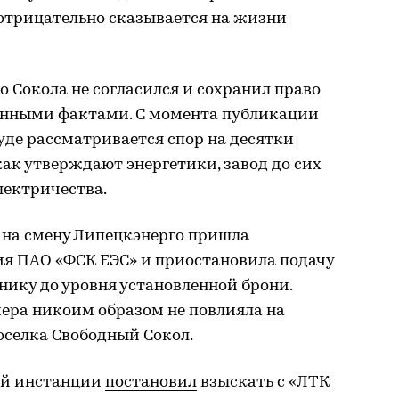
 отрицательно сказывается на жизни
о Сокола не согласился и сохранил право
анными фактами. С момента публикации
уде рассматривается спор на десятки
как утверждают энергетики, завод до сих
лектричества.
а на смену Липецкэнерго пришла
ия ПАО «ФСК ЕЭС» и приостановила подачу
ику до уровня установленной брони.
мера никоим образом не повлияла на
оселка Свободный Сокол.
вой инстанции
постановил
взыскать с «ЛТК