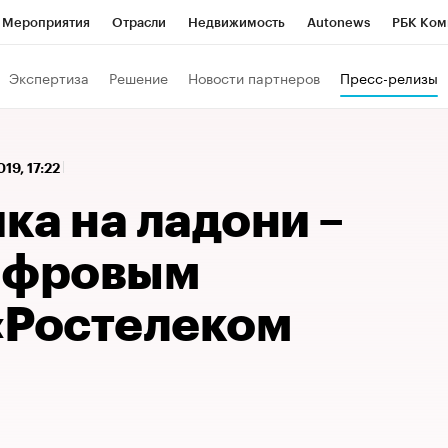
Мероприятия
Отрасли
Недвижимость
Autonews
РБК Ком
 РБК
РБК Образование
РБК Курсы
РБК Life
Тренды
Виз
Экспертиза
Решение
Новости партнеров
Пресс-релизы
ь
Крипто
РБК Бизнес-среда
Дискуссионный клуб
Исследо
зета
Спецпроекты СПб
Конференции СПб
Спецпроекты
019, 17:22
кономика
Бизнес
Технологии и медиа
Финансы
Рынок на
ка на ладони –
ифровым
«Ростелеком