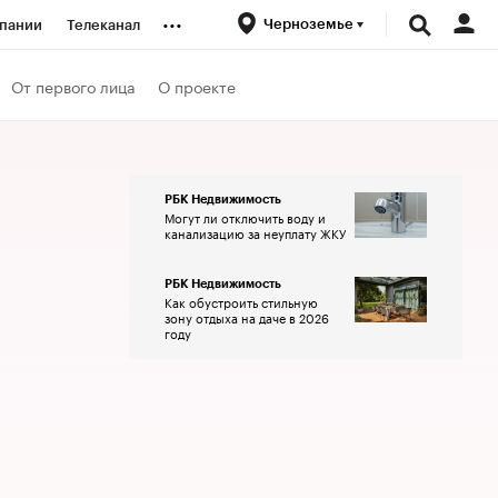
...
Черноземье
пании
Телеканал
ионеры
От первого лица
О проекте
вания
РБК Недвижимость
Могут ли отключить воду и
личной валюты
канализацию за неуплату ЖКУ
РБК Недвижимость
Как обустроить стильную
зону отдыха на даче в 2026
году