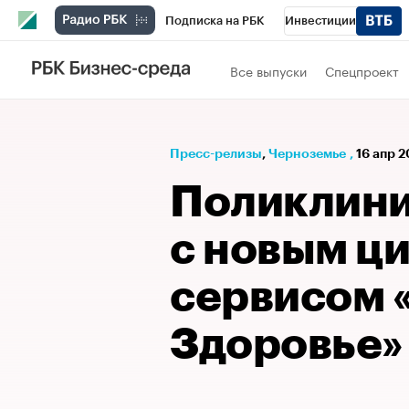
Подписка на РБК
Инвестиции
РБК Вино
Спорт
Школа управления
Все выпуски
Спецпроект
Национальные проекты
Город
Стил
Кредитные рейтинги
Франшизы
Га
Пресс-релизы
⁠,
Черноземье
,
16 апр 2
Проверка контрагентов
Политика
Э
Поликлини
с новым ц
сервисом 
Здоровье»