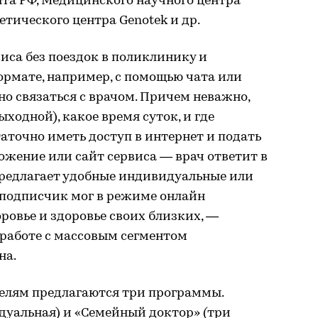
та РФ, Медицинского научного центра
тического центра Genotek и др.
виса без поездок в поликлинику и
ормате, например, с помощью чата или
но связаться с врачом. Причем неважно,
ыходной), какое время суток, и где
таточно иметь доступ в интернет и подать
ожение или сайт сервиса — врач ответит в
предлагает удобные индивидуальные или
подписчик мог в режиме онлайн
ровье и здоровье своих близких, —
 работе с массовым сегментом
на.
телям предлагаются три программы.
уальная) и «Семейный доктор» (три