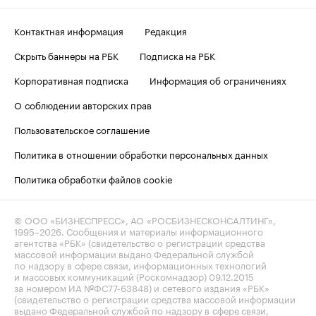
Контактная информация
Редакция
Скрыть баннеры на РБК
Подписка на РБК
Корпоративная подписка
Информация об ограничениях
О соблюдении авторских прав
Пользовательское соглашение
Политика в отношении обработки персональных данных
Политика обработки файлов cookie
© ООО «БИЗНЕСПРЕСС», АО «РОСБИЗНЕСКОНСАЛТИНГ»,
1995–2026
. Сообщения и материалы информационного
агентства «РБК» (свидетельство о регистрации средства
массовой информации выдано Федеральной службой
по надзору в сфере связи, информационных технологий
и массовых коммуникаций (Роскомнадзор) 09.12.2015
за номером ИА №ФС77-63848) и сетевого издания «РБК»
(свидетельство о регистрации средства массовой информации
выдано Федеральной службой по надзору в сфере связи,