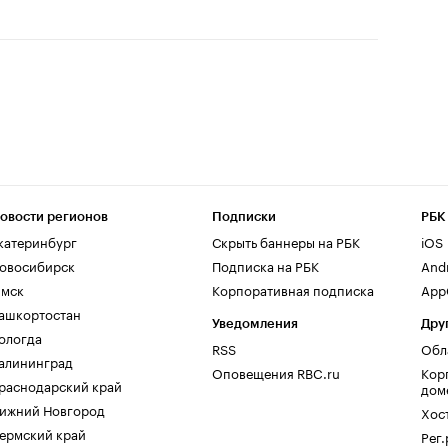
овости регионов
Подписки
РБК
катеринбург
Скрыть баннеры на РБК
iOS
овосибирск
Подписка на РБК
And
мск
Корпоративная подписка
AppG
ашкортостан
Уведомления
Дру
ологда
RSS
Обл
алининград
Оповещения RBC.ru
Кор
раснодарский край
дом
ижний Новгород
Хос
ермский край
Рег