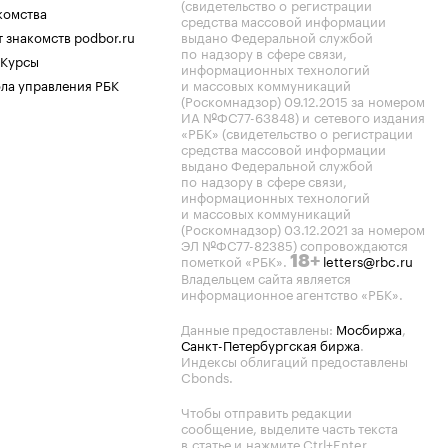
(свидетельство о регистрации
комства
средства массовой информации
 знакомств podbor.ru
выдано Федеральной службой
по надзору в сфере связи,
 Курсы
информационных технологий
ла управления РБК
и массовых коммуникаций
(Роскомнадзор) 09.12.2015 за номером
ИА №ФС77-63848) и сетевого издания
«РБК» (свидетельство о регистрации
средства массовой информации
выдано Федеральной службой
по надзору в сфере связи,
информационных технологий
и массовых коммуникаций
(Роскомнадзор) 03.12.2021 за номером
ЭЛ №ФС77-82385) сопровождаются
пометкой «РБК».
letters@rbc.ru
18+
Владельцем сайта является
информационное агентство «РБК».
Данные предоставлены:
Мосбиржа
,
Санкт-Петербургская биржа
.
Индексы облигаций предоставлены
Cbonds.
Чтобы отправить редакции
сообщение, выделите часть текста
в статье и нажмите Ctrl+Enter