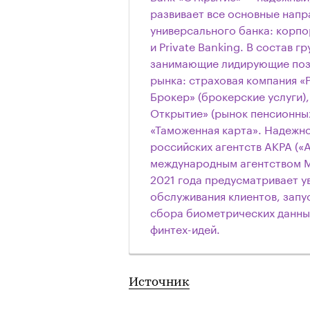
развивает все основные напр
универсального банка: корп
и Private Banking. В состав 
занимающие лидирующие пози
рынка: страховая компания «
Брокер» (брокерские услуги
Открытие» (рынок пенсионных
«Таможенная карта». Надежн
российских агентств АКРА («АА
международным агентством Mo
2021 года предусматривает у
обслуживания клиентов, запу
сбора биометрических данных
финтех-идей.
Источник