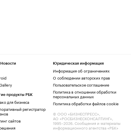
 Новости
Юридическая информация
Информация об ограничениях
roid
О соблюдении авторских прав
allery
Пользовательское соглашение
Политика в отношении обработки
гие продукты РБК
персональных данных
ако для бизнеса
Политика обработки файлов cookie
поративный регистратор
енов
© ООО «БИЗНЕСПРЕСС»,
АО «РОСБИЗНЕСКОНСАЛТИНГ»,
тинг сайтов
1995–2026
. Сообщения и материалы
.решения
информационного агентства «РБК»