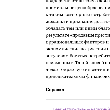
поддерживает высокую лояль
премиальное ценообразовани
к таким категориям потребит
желания и признание достиж
обладать тем или иным благ
результате «продавцы прест
иррациональных факторов и 
экономические потрясения и
энтузиазм богатых потребит
неизменным. Такой способ п
делает биржевую инвестицио
привлекательным финансовы
Справка
Банк «Открытие» — надежный