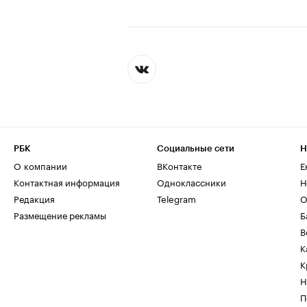
РБК
Социальные сети
Н
О компании
ВКонтакте
Е
Контактная информация
Одноклассники
Н
Редакция
Telegram
О
Размещение рекламы
Б
В
К
К
Н
П