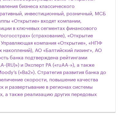
авления бизнеса классического
оративный, инвестиционный, розничный, МСБ
группы «Открытие» входят компании,
ции в ключевых сегментах финансового
Росгосстрах» (страхование), «Открытие
), Управляющая компания «Открытие», «НПФ
 накоплений), АО «Балтийский лизинг», АО
ость банка подтверждена рейтингами
-(RU)») и Эксперт РА («ruAA-»), а также
ody’s («Ba2»). Стратегия развития банка до
величение скорости, повышение качества
ск и развертывание в регионах системы
, а также реализацию других передовых