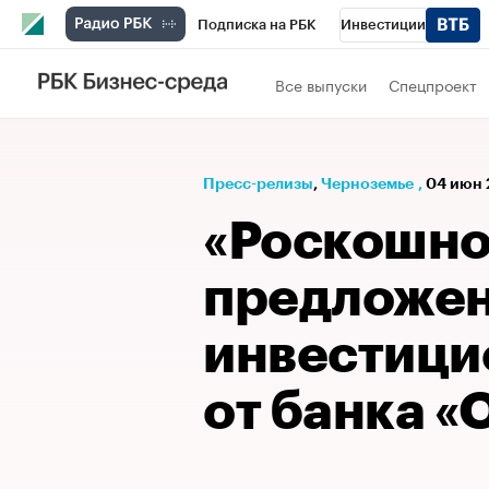
Подписка на РБК
Инвестиции
РБК Вино
Спорт
Школа управления
Все выпуски
Спецпроект
Национальные проекты
Город
Стил
Кредитные рейтинги
Франшизы
Га
Пресс-релизы
⁠,
Черноземье
,
04 июн 
Проверка контрагентов
Политика
Э
«Роскошн
предложен
инвестици
от банка «