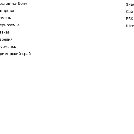
остов-на-Дону
Зна
атарстан
Сайт
юмень
РБК
ерноземье
Шко
авказ
арелия
урманск
риморский край