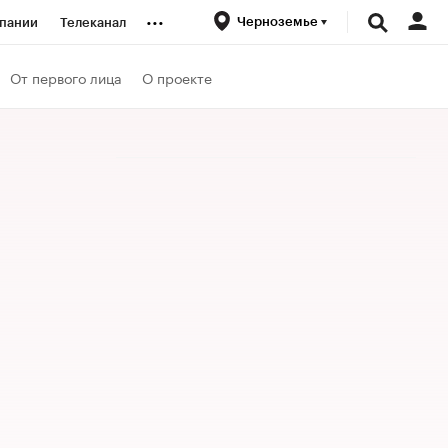
...
Черноземье
пании
Телеканал
ионеры
От первого лица
О проекте
вания
личной валюты