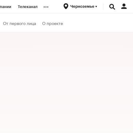
...
Черноземье
пании
Телеканал
ионеры
От первого лица
О проекте
вания
личной валюты