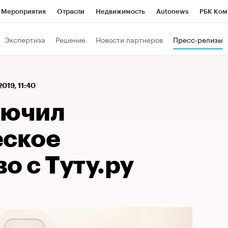
Мероприятия
Отрасли
Недвижимость
Autonews
РБК Ком
 РБК
РБК Образование
РБК Курсы
РБК Life
Тренды
Виз
Экспертиза
Решение
Новости партнеров
Пресс-релизы
ь
Крипто
РБК Бизнес-среда
Дискуссионный клуб
Исследо
зета
Спецпроекты СПб
Конференции СПб
Спецпроекты
2019, 11:40
кономика
Бизнес
Технологии и медиа
Финансы
Рынок на
лючил
еское
о с Туту.ру