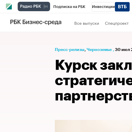
Подписка на РБК
Инвестиции
РБК Вино
Спорт
Школа управления
Все выпуски
Спецпроект
Национальные проекты
Город
Стил
Кредитные рейтинги
Франшизы
Га
Пресс-релизы
⁠,
Черноземье
,
30 июл 
Проверка контрагентов
Политика
Э
Курск зак
стратегич
партнерств