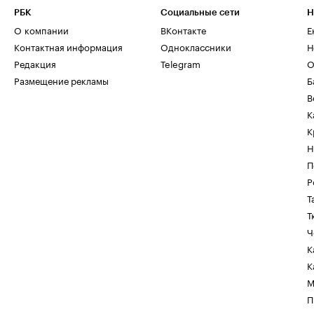
РБК
Социальные сети
Н
О компании
ВКонтакте
Е
Контактная информация
Одноклассники
Н
Редакция
Telegram
О
Размещение рекламы
Б
В
К
К
Н
П
Р
Т
Т
Ч
К
К
М
П