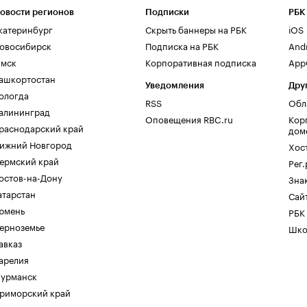
овости регионов
Подписки
РБК
катеринбург
Скрыть баннеры на РБК
iOS
овосибирск
Подписка на РБК
And
мск
Корпоративная подписка
AppG
ашкортостан
Уведомления
Дру
ологда
RSS
Обл
алининград
Оповещения RBC.ru
Кор
раснодарский край
дом
ижний Новгород
Хос
ермский край
Рег
остов-на-Дону
Зна
атарстан
Сайт
юмень
РБК
ерноземье
Шко
авказ
арелия
урманск
риморский край