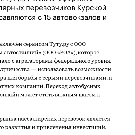
лярных перевозчиков Курской
равляются с 15 автовокзалов и
аключён сервисом Туту.ру с ООО
 автостанций» (ООО «РОА»), которое
ало с агрегаторами федерального уровня.
рудничества — использовать возможности
ра для борьбы с серыми перевозчиками, и
ртных компаний. Переход автобусных
в онлайн может стать важным шагом к
 рынка пассажирских перевозок является
го развития и привлечения инвестиций.