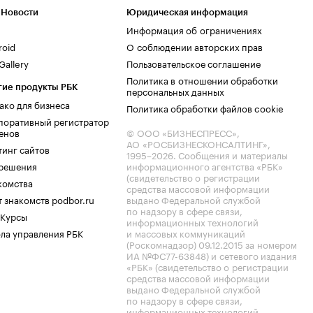
 Новости
Юридическая информация
Информация об ограничениях
roid
О соблюдении авторских прав
allery
Пользовательское соглашение
Политика в отношении обработки
гие продукты РБК
персональных данных
ако для бизнеса
Политика обработки файлов cookie
поративный регистратор
енов
© ООО «БИЗНЕСПРЕСС»,
АО «РОСБИЗНЕСКОНСАЛТИНГ»,
тинг сайтов
1995–2026
. Сообщения и материалы
.решения
информационного агентства «РБК»
(свидетельство о регистрации
комства
средства массовой информации
 знакомств podbor.ru
выдано Федеральной службой
по надзору в сфере связи,
 Курсы
информационных технологий
ла управления РБК
и массовых коммуникаций
(Роскомнадзор) 09.12.2015 за номером
ИА №ФС77-63848) и сетевого издания
«РБК» (свидетельство о регистрации
средства массовой информации
выдано Федеральной службой
по надзору в сфере связи,
информационных технологий