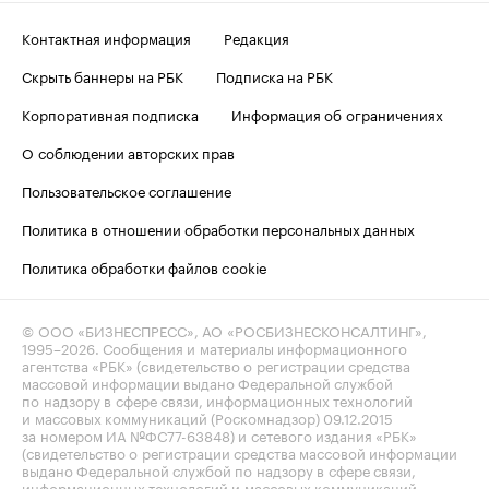
Контактная информация
Редакция
Скрыть баннеры на РБК
Подписка на РБК
Корпоративная подписка
Информация об ограничениях
О соблюдении авторских прав
Пользовательское соглашение
Политика в отношении обработки персональных данных
Политика обработки файлов cookie
© ООО «БИЗНЕСПРЕСС», АО «РОСБИЗНЕСКОНСАЛТИНГ»,
1995–2026
. Сообщения и материалы информационного
агентства «РБК» (свидетельство о регистрации средства
массовой информации выдано Федеральной службой
по надзору в сфере связи, информационных технологий
и массовых коммуникаций (Роскомнадзор) 09.12.2015
за номером ИА №ФС77-63848) и сетевого издания «РБК»
(свидетельство о регистрации средства массовой информации
выдано Федеральной службой по надзору в сфере связи,
информационных технологий и массовых коммуникаций