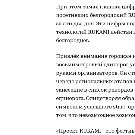
При этом самая главная цифра
посетивших белгородский RU
за эти два дня. Эти цифры п
технологий
RUKAMI
действит
белгородцев.
Привлёк внимание горожан и
восьмиметровый единорог, у
руками организаторов. Он с
череде региональных этапов 
занесение в список рекордов
единорога. Олицетворяя обра
символом успешного start-up
том, что невозможное возмож
«Проект RUKAMI - это фестива