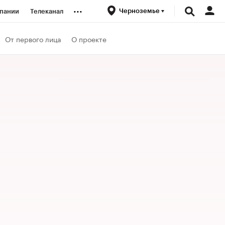
...
Черноземье
пании
Телеканал
ионеры
От первого лица
О проекте
вания
личной валюты