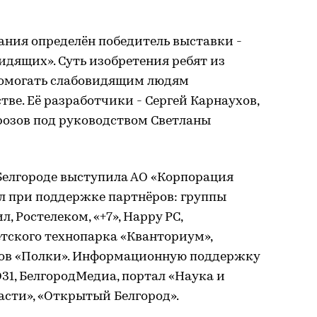
ания определён победитель выставки -
идящих». Суть изобретения ребят из
 помогать слабовидящим людям
тве. Её разработчики - Сергей Карнаухов,
розов под руководством Светланы
Белгороде выступила АО «Корпорация
л при поддержке партнёров: группы
, Ростелеком, «+7», Happy PC,
етского технопарка «Кванториум»,
ров «Полки». Информационную поддержку
31, БелгородМедиа, портал «Наука и
асти», «Открытый Белгород».