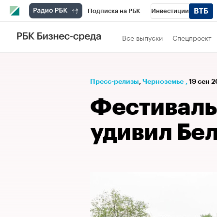
Подписка на РБК
Инвестиции
РБК Вино
Спорт
Школа управления
Все выпуски
Спецпроект
Национальные проекты
Город
Стил
Кредитные рейтинги
Франшизы
Га
Пресс-релизы
⁠,
Черноземье
,
19 сен 2
Проверка контрагентов
Политика
Э
Фестивал
удивил Бе