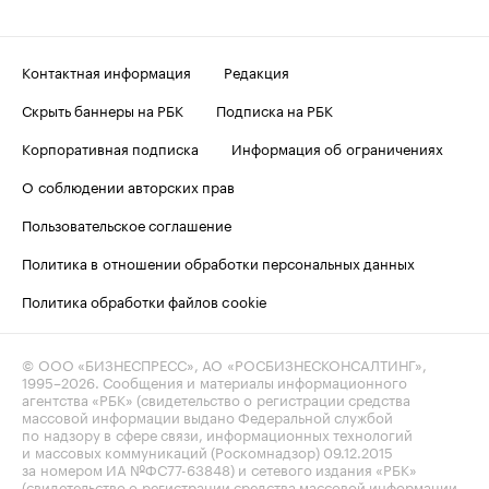
Контактная информация
Редакция
Скрыть баннеры на РБК
Подписка на РБК
Корпоративная подписка
Информация об ограничениях
О соблюдении авторских прав
Пользовательское соглашение
Политика в отношении обработки персональных данных
Политика обработки файлов cookie
© ООО «БИЗНЕСПРЕСС», АО «РОСБИЗНЕСКОНСАЛТИНГ»,
1995–2026
. Сообщения и материалы информационного
агентства «РБК» (свидетельство о регистрации средства
массовой информации выдано Федеральной службой
по надзору в сфере связи, информационных технологий
и массовых коммуникаций (Роскомнадзор) 09.12.2015
за номером ИА №ФС77-63848) и сетевого издания «РБК»
(свидетельство о регистрации средства массовой информации