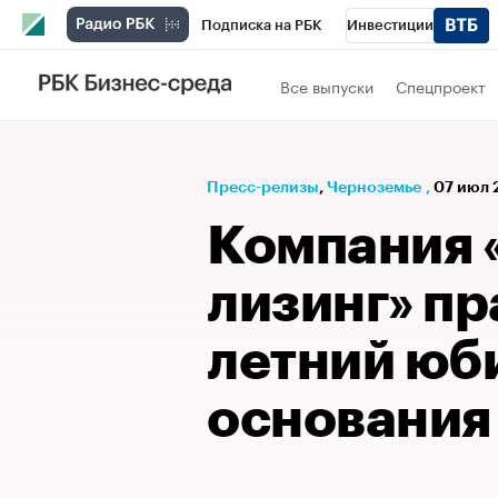
Подписка на РБК
Инвестиции
РБК Вино
Спорт
Школа управления
Все выпуски
Спецпроект
Национальные проекты
Город
Стил
Кредитные рейтинги
Франшизы
Га
Пресс-релизы
⁠,
Черноземье
,
07 июл 
Проверка контрагентов
Политика
Э
Компания 
лизинг» пр
летний юби
основания