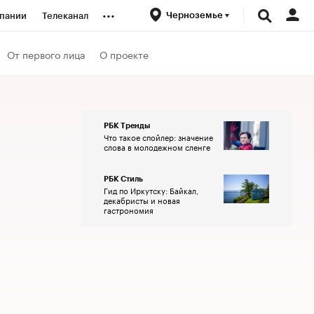
...
Черноземье
пании
Телеканал
ионеры
От первого лица
О проекте
вания
РБК Тренды
Что такое спойлер: значение
личной валюты
слова в молодежном сленге
РБК Стиль
Гид по Иркутску: Байкал,
декабристы и новая
гастрономия