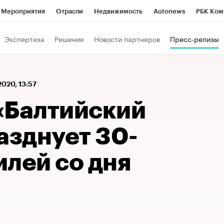
Мероприятия
Отрасли
Недвижимость
Autonews
РБК Ком
 РБК
РБК Образование
РБК Курсы
РБК Life
Тренды
Виз
Экспертиза
Решение
Новости партнеров
Пресс-релизы
ь
Крипто
РБК Бизнес-среда
Дискуссионный клуб
Исследо
зета
Спецпроекты СПб
Конференции СПб
Спецпроекты
2020, 13:57
кономика
Бизнес
Технологии и медиа
Финансы
Рынок на
«Балтийский
азднует 30-
лей со дня