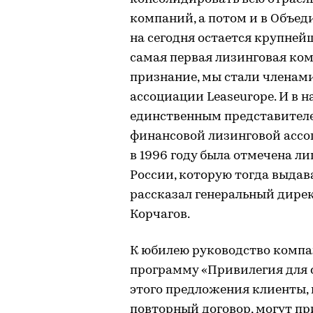
компаний, а потом и в Объед
на сегодня остается крупне
самая первая лизинговая ко
признание, мы стали членам
ассоциации Leaseurope. И в 
единственным представител
финансовой лизинговой ассоц
в 1996 году была отмечена л
России, которую тогда выдав
рассказал генеральный дире
Корчагов.
К юбилею руководство компа
программу «Привилегия для с
этого предложения клиенты,
повторный договор, могут пр