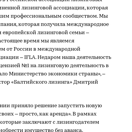
иненной лизинговой ассоциации, которая
йшим профессиональным сообществом. Мы
мпания, которая получила международное
и европейской лизинговой семьи –
настоящее время мы являемся
ем от России в международной
иации – IFLA. Недаром наша деятельность
ицензией №1 на лизинговую деятельность в
ало Министерство экономики страны», –
ктор «Балтийского лизинга» Дмитрий
нии приняло решение запустить новую
воих – просто, как аренда». В рамках
 которые заключают с лизингодателем
иобрести имущество без аванса.