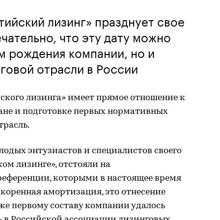
тийский лизинг» празднует свое
чательно, что эту дату можно
ем рождения компании, но и
говой отрасли в России
ского лизинга» имеет прямое отношение к
ане и подготовке первых нормативных
трасль.
олодых энтузиастов и специалистов своего
ком лизинге», отстояли на
преференции, которыми в настоящее время
ускоренная амортизация, это отнесение
кже первому составу компании удалось
ь в Российской ассоциации лизинговых