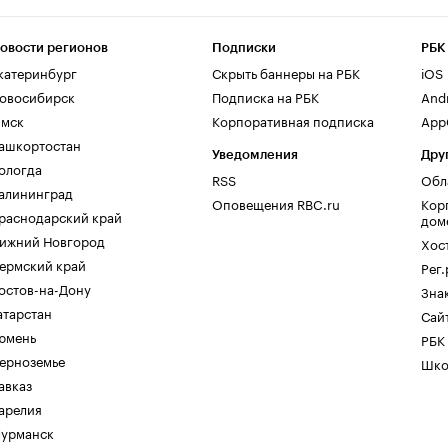
овости регионов
Подписки
РБК
катеринбург
Скрыть баннеры на РБК
iOS
овосибирск
Подписка на РБК
And
мск
Корпоративная подписка
AppG
ашкортостан
Уведомления
Дру
ологда
RSS
Обл
алининград
Оповещения RBC.ru
Кор
раснодарский край
дом
ижний Новгород
Хос
ермский край
Рег
остов-на-Дону
Зна
атарстан
Сайт
юмень
РБК
ерноземье
Шко
авказ
арелия
урманск