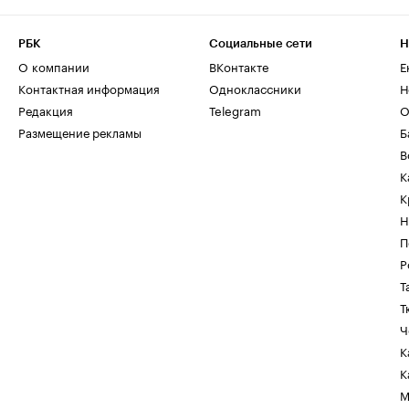
РБК
Социальные сети
Н
О компании
ВКонтакте
Е
Контактная информация
Одноклассники
Н
Редакция
Telegram
О
Размещение рекламы
Б
В
К
К
Н
П
Р
Т
Т
Ч
К
К
М