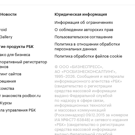
 Новости
Юридическая информация
Информация об ограничениях
roid
О соблюдении авторских прав
allery
Пользовательское соглашение
Политика в отношении обработки
гие продукты РБК
персональных данных
ако для бизнеса
Политика обработки файлов cookie
поративный регистратор
енов
© ООО «БИЗНЕСПРЕСС»,
АО «РОСБИЗНЕСКОНСАЛТИНГ»,
тинг сайтов
1995–2026
. Сообщения и материалы
.решения
информационного агентства «РБК»
(свидетельство о регистрации
комства
средства массовой информации
 знакомств podbor.ru
выдано Федеральной службой
по надзору в сфере связи,
 Курсы
информационных технологий
ла управления РБК
и массовых коммуникаций
(Роскомнадзор) 09.12.2015 за номером
ИА №ФС77-63848) и сетевого издания
«РБК» (свидетельство о регистрации
средства массовой информации
выдано Федеральной службой