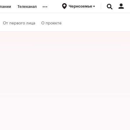
...
Черноземье
пании
Телеканал
ионеры
От первого лица
О проекте
вания
личной валюты