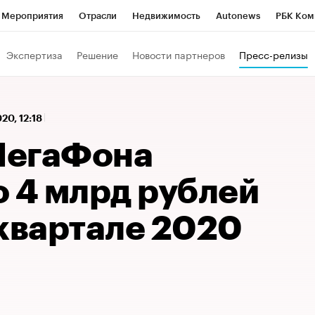
Мероприятия
Отрасли
Недвижимость
Autonews
РБК Ком
 РБК
РБК Образование
РБК Курсы
РБК Life
Тренды
Виз
Экспертиза
Решение
Новости партнеров
Пресс-релизы
ь
Крипто
РБК Бизнес-среда
Дискуссионный клуб
Исследо
зета
Спецпроекты СПб
Конференции СПб
Спецпроекты
020, 12:18
кономика
Бизнес
Технологии и медиа
Финансы
Рынок на
МегаФона
о 4 млрд рублей
 квартале 2020