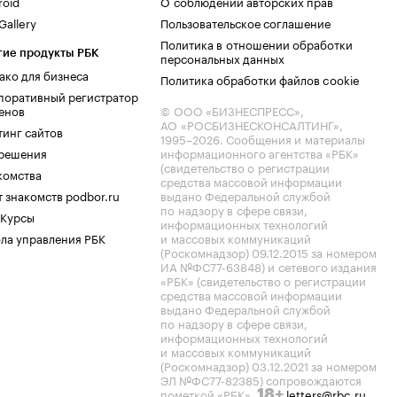
roid
О соблюдении авторских прав
allery
Пользовательское соглашение
Политика в отношении обработки
гие продукты РБК
персональных данных
ако для бизнеса
Политика обработки файлов cookie
поративный регистратор
енов
© ООО «БИЗНЕСПРЕСС»,
АО «РОСБИЗНЕСКОНСАЛТИНГ»,
тинг сайтов
1995–2026
. Сообщения и материалы
.решения
информационного агентства «РБК»
(свидетельство о регистрации
комства
средства массовой информации
 знакомств podbor.ru
выдано Федеральной службой
по надзору в сфере связи,
 Курсы
информационных технологий
ла управления РБК
и массовых коммуникаций
(Роскомнадзор) 09.12.2015 за номером
ИА №ФС77-63848) и сетевого издания
«РБК» (свидетельство о регистрации
средства массовой информации
выдано Федеральной службой
по надзору в сфере связи,
информационных технологий
и массовых коммуникаций
(Роскомнадзор) 03.12.2021 за номером
ЭЛ №ФС77-82385) сопровождаются
пометкой «РБК».
letters@rbc.ru
18+