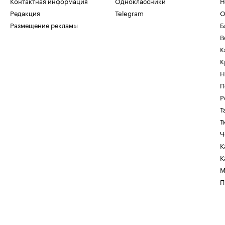
Контактная информация
Одноклассники
Н
Редакция
Telegram
О
Размещение рекламы
Б
В
К
К
Н
П
Р
Т
Т
Ч
К
К
М
П