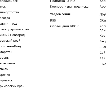
овосибирск
Подписка на РБК
And
мск
Корпоративная подписка
AppG
ашкортостан
Уведомления
Дру
ологда
RSS
Обл
алининград
Оповещения RBC.ru
Кор
раснодарский край
дом
ижний Новгород
Хос
ермский край
Рег
остов-на-Дону
Зна
атарстан
Сайт
юмень
РБК
ерноземье
Шко
авказ
арелия
урманск
риморский край