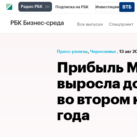
Подписка на РБК
Инвестиции
РБК Вино
Спорт
Школа управления
Все выпуски
Спецпроект
Национальные проекты
Город
Стил
Кредитные рейтинги
Франшизы
Га
Пресс-релизы
⁠,
Черноземье
,
13 авг 2
Проверка контрагентов
Политика
Э
Прибыль 
выросла д
во втором
года