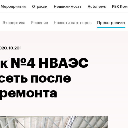
Мероприятия
Отрасли
Недвижимость
Autonews
РБК Ком
 РБК
РБК Образование
РБК Курсы
РБК Life
Тренды
Виз
Экспертиза
Решение
Новости партнеров
Пресс-релизы
ь
Крипто
РБК Бизнес-среда
Дискуссионный клуб
Исследо
зета
Спецпроекты СПб
Конференции СПб
Спецпроекты
020, 10:20
кономика
Бизнес
Технологии и медиа
Финансы
Рынок на
ок №4 НВАЭС
сеть после
 ремонта