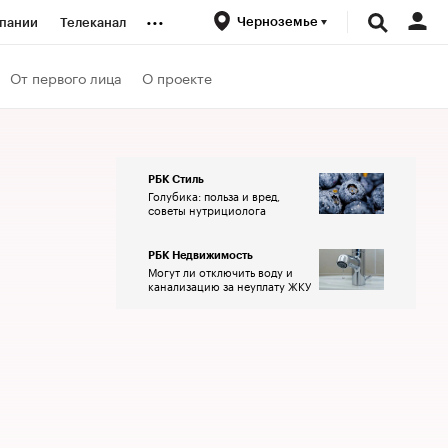
...
Черноземье
пании
Телеканал
ионеры
От первого лица
О проекте
вания
РБК Стиль
Голубика: польза и вред,
личной валюты
советы нутрициолога
РБК Недвижимость
Могут ли отключить воду и
канализацию за неуплату ЖКУ