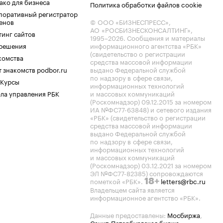
ако для бизнеса
Политика обработки файлов cookie
поративный регистратор
енов
© ООО «БИЗНЕСПРЕСС»,
АО «РОСБИЗНЕСКОНСАЛТИНГ»,
тинг сайтов
1995–2026
. Сообщения и материалы
.решения
информационного агентства «РБК»
(свидетельство о регистрации
комства
средства массовой информации
 знакомств podbor.ru
выдано Федеральной службой
по надзору в сфере связи,
 Курсы
информационных технологий
ла управления РБК
и массовых коммуникаций
(Роскомнадзор) 09.12.2015 за номером
ИА №ФС77-63848) и сетевого издания
«РБК» (свидетельство о регистрации
средства массовой информации
выдано Федеральной службой
по надзору в сфере связи,
информационных технологий
и массовых коммуникаций
(Роскомнадзор) 03.12.2021 за номером
ЭЛ №ФС77-82385) сопровождаются
пометкой «РБК».
letters@rbc.ru
18+
Владельцем сайта является
информационное агентство «РБК».
Данные предоставлены:
Мосбиржа
,
Санкт-Петербургская биржа
.