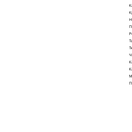
К
К
Н
П
Р
Т
Т
Ч
К
К
М
П