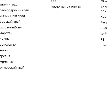
RSS
Обл
алининград
Оповещения RBC.ru
Кор
раснодарский край
дом
ижний Новгород
Хос
ермский край
Рег
остов-на-Дону
Зна
атарстан
Сайт
юмень
РБК
ерноземье
Шко
авказ
арелия
урманск
риморский край