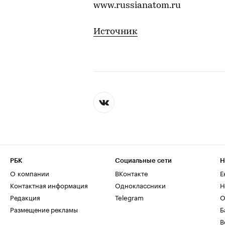
www.russianatom.ru
Источник
РБК
Социальные сети
Н
О компании
ВКонтакте
Е
Контактная информация
Одноклассники
Н
Редакция
Telegram
О
Размещение рекламы
Б
В