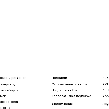
овости регионов
Подписки
РБК
катеринбург
Скрыть баннеры на РБК
iOS
овосибирск
Подписка на РБК
And
мск
Корпоративная подписка
AppG
ашкортостан
Уведомления
Дру
ологда