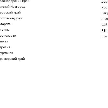
раснодарский край
дом
ижний Новгород
Хос
ермский край
Рег
остов-на-Дону
Зна
атарстан
Сайт
юмень
РБК
ерноземье
Шко
авказ
арелия
урманск
риморский край