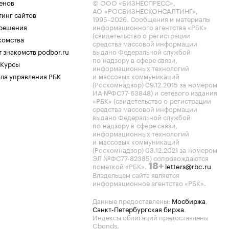
енов
© ООО «БИЗНЕСПРЕСС»,
АО «РОСБИЗНЕСКОНСАЛТИНГ»,
тинг сайтов
1995–2026
. Сообщения и материалы
.решения
информационного агентства «РБК»
(свидетельство о регистрации
комства
средства массовой информации
 знакомств podbor.ru
выдано Федеральной службой
по надзору в сфере связи,
 Курсы
информационных технологий
ла управления РБК
и массовых коммуникаций
(Роскомнадзор) 09.12.2015 за номером
ИА №ФС77-63848) и сетевого издания
«РБК» (свидетельство о регистрации
средства массовой информации
выдано Федеральной службой
по надзору в сфере связи,
информационных технологий
и массовых коммуникаций
(Роскомнадзор) 03.12.2021 за номером
ЭЛ №ФС77-82385) сопровождаются
пометкой «РБК».
letters@rbc.ru
18+
Владельцем сайта является
информационное агентство «РБК».
Данные предоставлены:
Мосбиржа
,
Санкт-Петербургская биржа
.
Индексы облигаций предоставлены
Cbonds.