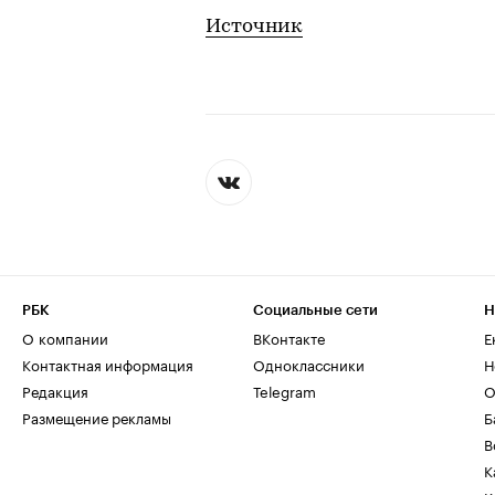
Источник
РБК
Социальные сети
Н
О компании
ВКонтакте
Е
Контактная информация
Одноклассники
Н
Редакция
Telegram
О
Размещение рекламы
Б
В
К