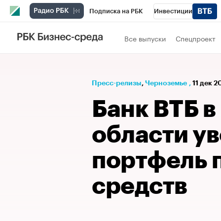
Подписка на РБК
Инвестиции
РБК Вино
Спорт
Школа управления
Все выпуски
Спецпроект
Национальные проекты
Город
Стил
Кредитные рейтинги
Франшизы
Га
Пресс-релизы
⁠,
Черноземье
,
11 дек 2
Проверка контрагентов
Политика
Э
Банк ВТБ в
области у
портфель 
средств