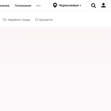
...
Черноземье
пании
Телеканал
ионеры
От первого лица
О проекте
вания
личной валюты