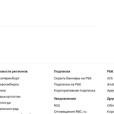
овости регионов
Подписки
РБК
катеринбург
Скрыть баннеры на РБК
iOS
овосибирск
Подписка на РБК
And
мск
Корпоративная подписка
AppG
ашкортостан
Уведомления
Дру
ологда
RSS
Обл
алининград
Оповещения RBC.ru
Кор