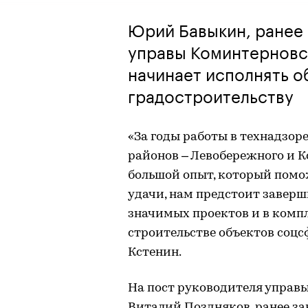
Юрий Бавыкин, ранее
управы Коминтерновск
начинает исполнять о
градостроительству
«За годы работы в технадзоре
районов – Левобережного и 
большой опыт, который помож
удачи, нам предстоит заверш
значимых проектов и в компл
строительстве объектов соц
Кстенин.
На пост руководителя управ
Виталий Поздняков, ранее з