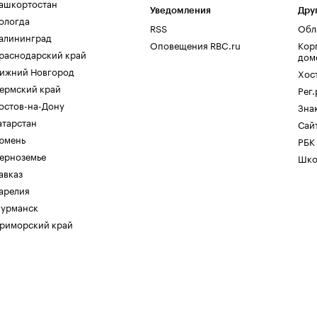
ашкортостан
Уведомления
Дру
ологда
RSS
Обл
алининград
Оповещения RBC.ru
Кор
раснодарский край
дом
ижний Новгород
Хос
ермский край
Рег
остов-на-Дону
Зна
атарстан
Сайт
юмень
РБК
ерноземье
Шко
авказ
арелия
урманск
риморский край