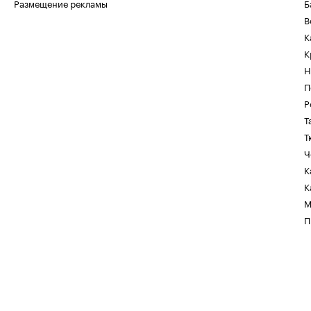
Размещение рекламы
Б
В
К
К
Н
П
Р
Т
Т
Ч
К
К
М
П