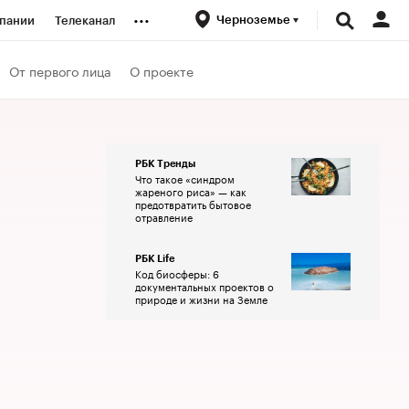
...
Черноземье
пании
Телеканал
ионеры
От первого лица
О проекте
вания
РБК Тренды
Что такое «синдром
личной валюты
жареного риса» — как
предотвратить бытовое
отравление
РБК Life
Код биосферы: 6
документальных проектов о
природе и жизни на Земле