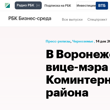
Подписка на РБК
Инвестиции
РБК Вино
Спорт
Школа управления
Все выпуски
Спецпроект
Национальные проекты
Город
Стил
Кредитные рейтинги
Франшизы
Га
Пресс-релизы
⁠,
Черноземье
,
14 дек 2
Проверка контрагентов
Политика
Э
В Воронеж
вице-мэра 
Коминтерн
района