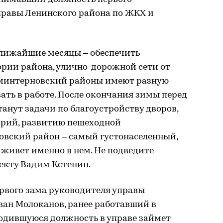
правы Ленинского района по ЖКХ и
ближайшие месяцы – обеспечить
ории района, улично-дорожной сети от
Коминтерновский районы имеют разную
вать в работе. После окончания зимы перед
танут задачи по благоустройству дворов,
орий, развитию пешеходной
вский район – самый густонаселенный,
живет именно в нем. Не подведите
фекту Вадим Кстенин.
ервого зама руководителя управы
ван Молоканов, ранее работавший в
одившуюся должность в управе займет