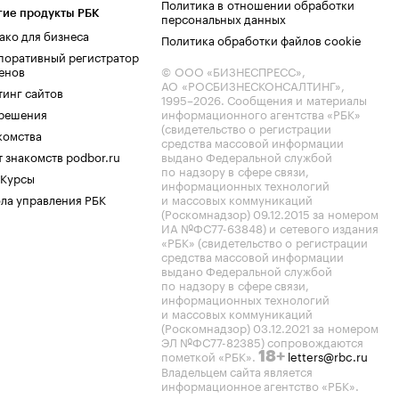
Политика в отношении обработки
гие продукты РБК
персональных данных
ако для бизнеса
Политика обработки файлов cookie
поративный регистратор
енов
© ООО «БИЗНЕСПРЕСС»,
АО «РОСБИЗНЕСКОНСАЛТИНГ»,
тинг сайтов
1995–2026
. Сообщения и материалы
.решения
информационного агентства «РБК»
(свидетельство о регистрации
комства
средства массовой информации
 знакомств podbor.ru
выдано Федеральной службой
по надзору в сфере связи,
 Курсы
информационных технологий
ла управления РБК
и массовых коммуникаций
(Роскомнадзор) 09.12.2015 за номером
ИА №ФС77-63848) и сетевого издания
«РБК» (свидетельство о регистрации
средства массовой информации
выдано Федеральной службой
по надзору в сфере связи,
информационных технологий
и массовых коммуникаций
(Роскомнадзор) 03.12.2021 за номером
ЭЛ №ФС77-82385) сопровождаются
пометкой «РБК».
letters@rbc.ru
18+
Владельцем сайта является
информационное агентство «РБК».